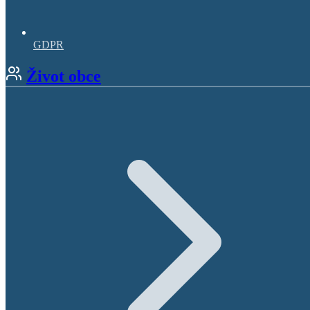
GDPR
Život obce