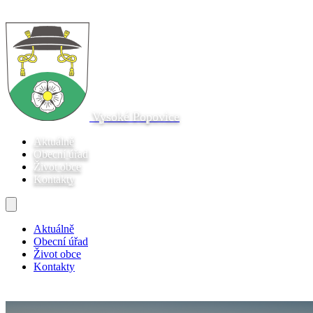
Vysoké Popovice
Aktuálně
Obecní úřad
Život obce
Kontakty
Aktuálně
Obecní úřad
Život obce
Kontakty