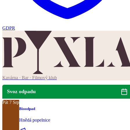
GDPR
Kavárna · Bar · Filmový klub
Svoz odpadu
Pát
7
Srp
Bioodpad
Hnědá popelnice