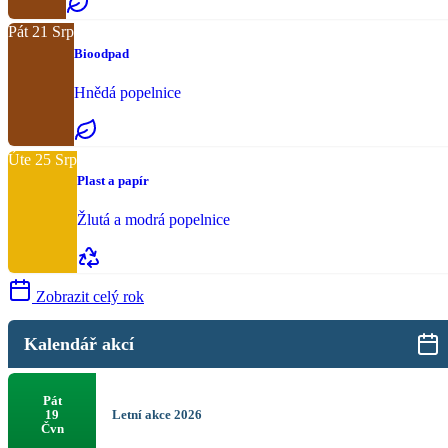
Pát
21
Srp
Bioodpad
Hnědá popelnice
Úte
25
Srp
Plast a papír
Žlutá a modrá popelnice
Zobrazit celý rok
Kalendář akcí
Pát
Letní akce 2026
19
Čvn