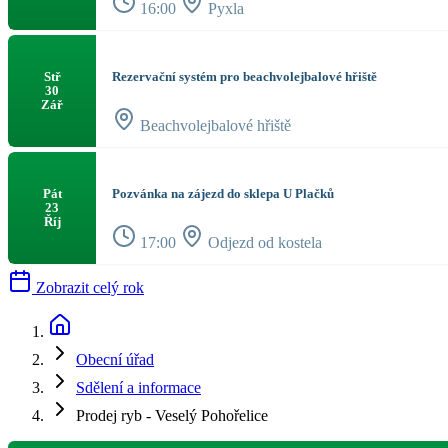
16:00
Pyxla
Rezervační systém pro beachvolejbalové hřiště
Stř
30
Zář
Beachvolejbalové hřiště
Pozvánka na zájezd do sklepa U Plačků
Pát
23
Říj
17:00
Odjezd od kostela
Zobrazit celý rok
Obecní úřad
Sdělení a informace
Prodej ryb - Veselý Pohořelice