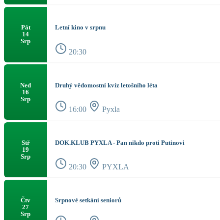
Letní kino v srpnu
Pát
14
Srp
20:30
Druhý vědomostní kvíz letošního léta
Ned
16
Srp
16:00
Pyxla
DOK.KLUB PYXLA - Pan nikdo proti Putinovi
Stř
19
Srp
20:30
PYXLA
Srpnové setkání seniorů
Čtv
27
Srp