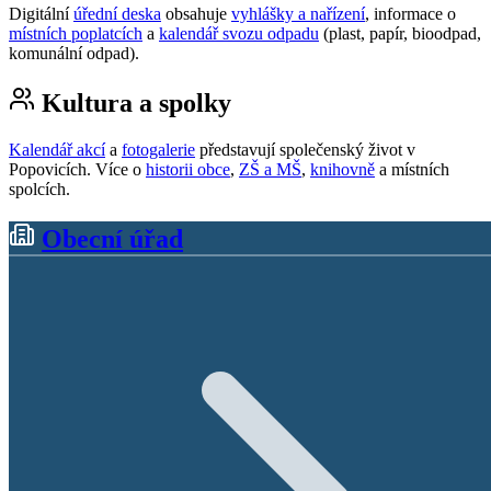
Digitální
úřední deska
obsahuje
vyhlášky a nařízení
, informace o
místních poplatcích
a
kalendář svozu odpadu
(plast, papír, bioodpad,
komunální odpad).
Kultura a spolky
Kalendář akcí
a
fotogalerie
představují společenský život v
Popovicích. Více o
historii obce
,
ZŠ a MŠ
,
knihovně
a místních
spolcích.
Obecní úřad