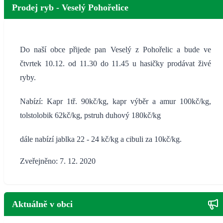
Prodej ryb - Veselý Pohořelice
Do naší obce přijede pan Veselý z Pohořelic a bude ve
čtvrtek 10.12. od 11.30 do 11.45 u hasičky prodávat živé
ryby.
Nabízí: Kapr 1tř. 90kč/kg, kapr výběr a amur 100kč/kg,
tolstolobik 62kč/kg, pstruh duhový 180kč/kg
dále nabízí jablka 22 - 24 kč/kg a cibuli za 10kč/kg.
Zveřejněno: 7. 12. 2020
Aktuálně v obci