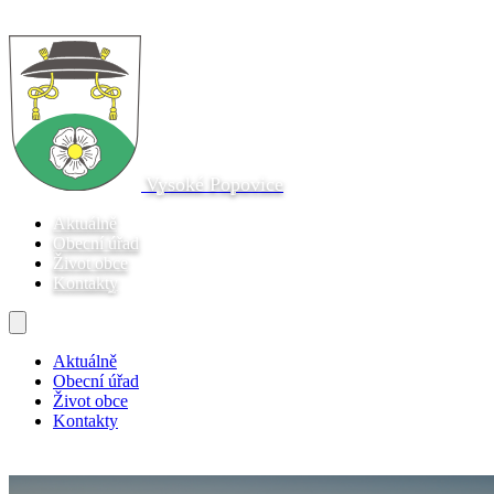
Vysoké Popovice
Aktuálně
Obecní úřad
Život obce
Kontakty
Aktuálně
Obecní úřad
Život obce
Kontakty