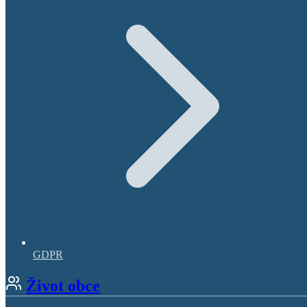
GDPR
Život obce