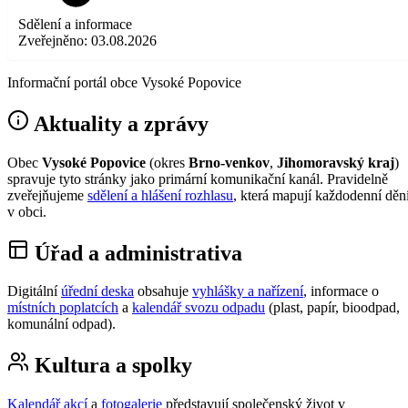
Sdělení a informace
Zveřejněno:
03.08.2026
Informační portál obce Vysoké Popovice
Aktuality a zprávy
Obec
Vysoké Popovice
(okres
Brno-venkov
,
Jihomoravský kraj
)
spravuje tyto stránky jako primární komunikační kanál. Pravidelně
zveřejňujeme
sdělení a hlášení rozhlasu
, která mapují každodenní děn
v obci.
Úřad a administrativa
Digitální
úřední deska
obsahuje
vyhlášky a nařízení
, informace o
místních poplatcích
a
kalendář svozu odpadu
(plast, papír, bioodpad,
komunální odpad).
Kultura a spolky
Kalendář akcí
a
fotogalerie
představují společenský život v