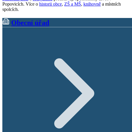
Popovicích. Více o
historii obce
,
ZŠ a MŠ
,
knihovně
a místních
spolcích.
Obecní úřad