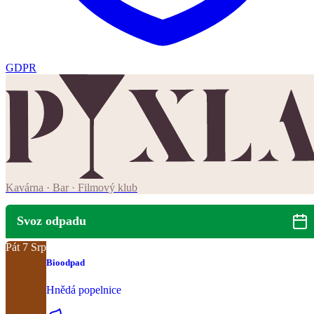
GDPR
Kavárna · Bar · Filmový klub
Svoz odpadu
Pát
7
Srp
Bioodpad
Hnědá popelnice