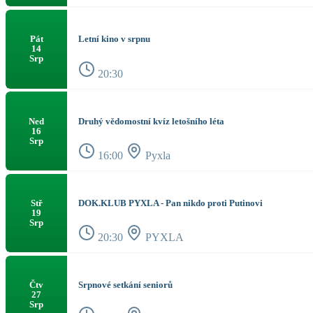
Letní kino v srpnu
Pát
14
Srp
20:30
Druhý vědomostní kvíz letošního léta
Ned
16
Srp
16:00
Pyxla
DOK.KLUB PYXLA - Pan nikdo proti Putinovi
Stř
19
Srp
20:30
PYXLA
Srpnové setkání seniorů
Čtv
27
Srp