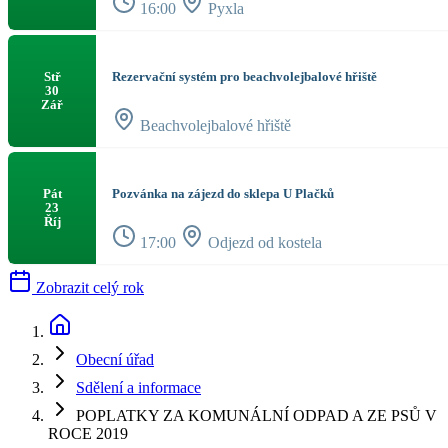
16:00
Pyxla
Rezervační systém pro beachvolejbalové hřiště
Stř
30
Zář
Beachvolejbalové hřiště
Pozvánka na zájezd do sklepa U Plačků
Pát
23
Říj
17:00
Odjezd od kostela
Zobrazit celý rok
Obecní úřad
Sdělení a informace
POPLATKY ZA KOMUNÁLNÍ ODPAD A ZE PSŮ V
ROCE 2019