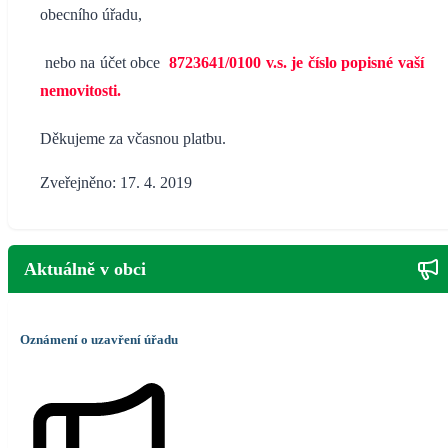
obecního úřadu,
nebo na účet obce
8723641/0100 v.s. je číslo popisné vaší
nemovitosti.
Děkujeme za včasnou platbu.
Zveřejněno: 17. 4. 2019
Aktuálně v obci
Oznámení o uzavření úřadu