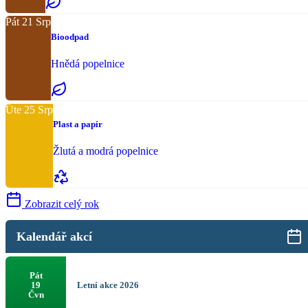
Pát
21
Srp
Bioodpad
Hnědá popelnice
Úte
25
Srp
Plast a papír
Žlutá a modrá popelnice
Zobrazit celý rok
Kalendář akcí
Pát
Letní akce 2026
19
Čvn