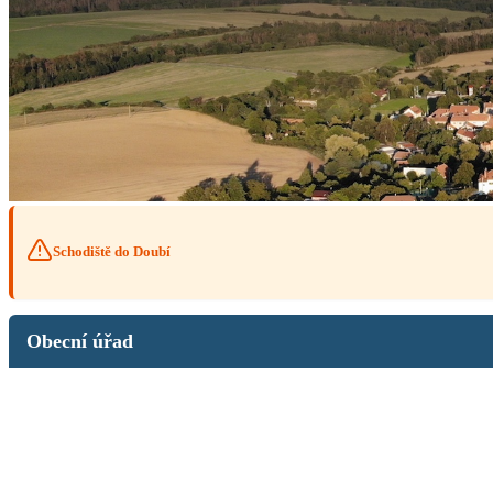
Schodiště do Doubí
Obecní úřad