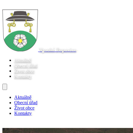
Vysoké Popovice
Aktuálně
Obecní úřad
Život obce
Kontakty
Aktuálně
Obecní úřad
Život obce
Kontakty