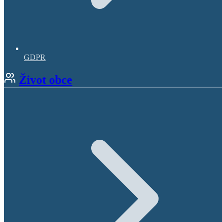
GDPR
Život obce