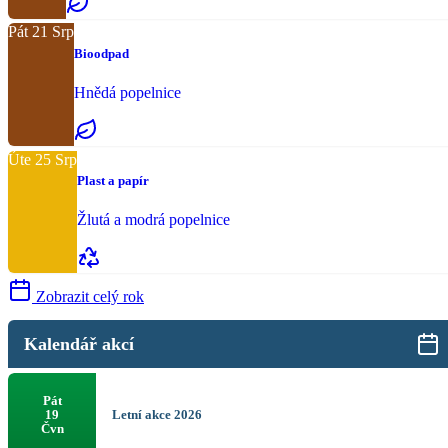
Pát
21
Srp
Bioodpad
Hnědá popelnice
Úte
25
Srp
Plast a papír
Žlutá a modrá popelnice
Zobrazit celý rok
Kalendář akcí
Pát
Letní akce 2026
19
Čvn