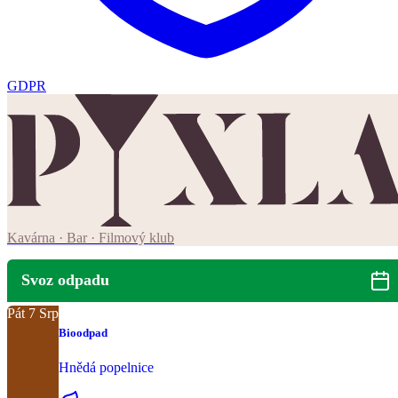
GDPR
Kavárna · Bar · Filmový klub
Svoz odpadu
Pát
7
Srp
Bioodpad
Hnědá popelnice