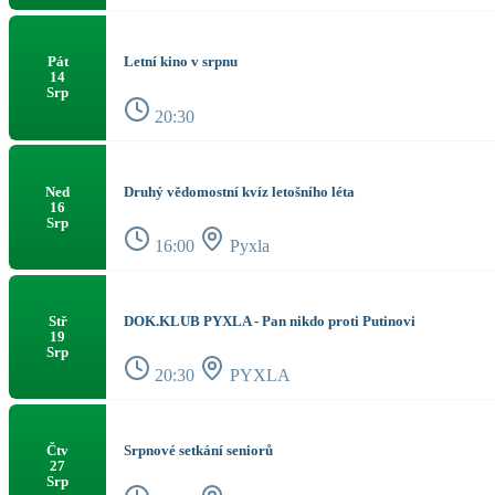
Letní kino v srpnu
Pát
14
Srp
20:30
Druhý vědomostní kvíz letošního léta
Ned
16
Srp
16:00
Pyxla
DOK.KLUB PYXLA - Pan nikdo proti Putinovi
Stř
19
Srp
20:30
PYXLA
Srpnové setkání seniorů
Čtv
27
Srp