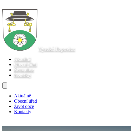
Vysoké Popovice
Aktuálně
Obecní úřad
Život obce
Kontakty
Aktuálně
Obecní úřad
Život obce
Kontakty