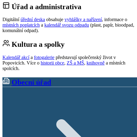
Úřad a administrativa
Digitální
úřední deska
obsahuje
vyhlášky a nařízení
, informace o
místních poplatcích
a
kalendář svozu odpadu
(plast, papír, bioodpad,
komunální odpad).
Kultura a spolky
Kalendář akcí
a
fotogalerie
představují společenský život v
Popovicích. Více o
historii obce
,
ZŠ a MŠ
,
knihovně
a místních
spolcích.
Obecní úřad