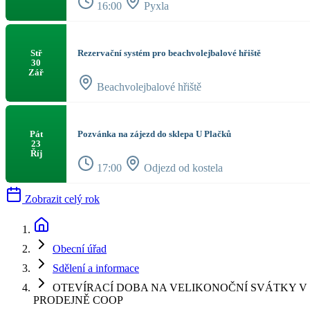
16:00
Pyxla
Rezervační systém pro beachvolejbalové hřiště
Stř
30
Zář
Beachvolejbalové hřiště
Pozvánka na zájezd do sklepa U Plačků
Pát
23
Říj
17:00
Odjezd od kostela
Zobrazit celý rok
Obecní úřad
Sdělení a informace
OTEVÍRACÍ DOBA NA VELIKONOČNÍ SVÁTKY V
PRODEJNĚ COOP