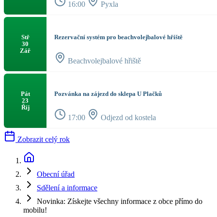
16:00
Pyxla
Rezervační systém pro beachvolejbalové hřiště
Stř
30
Zář
Beachvolejbalové hřiště
Pozvánka na zájezd do sklepa U Plačků
Pát
23
Říj
17:00
Odjezd od kostela
Zobrazit celý rok
Obecní úřad
Sdělení a informace
Novinka: Získejte všechny informace z obce přímo do
mobilu!