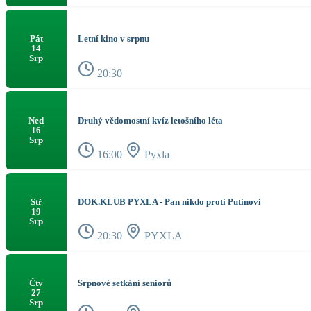
Letní kino v srpnu
Pát
14
Srp
20:30
Druhý vědomostní kvíz letošního léta
Ned
16
Srp
16:00
Pyxla
DOK.KLUB PYXLA - Pan nikdo proti Putinovi
Stř
19
Srp
20:30
PYXLA
Srpnové setkání seniorů
Čtv
27
Srp