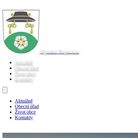
Vysoké Popovice
Aktuálně
Obecní úřad
Život obce
Kontakty
Aktuálně
Obecní úřad
Život obce
Kontakty