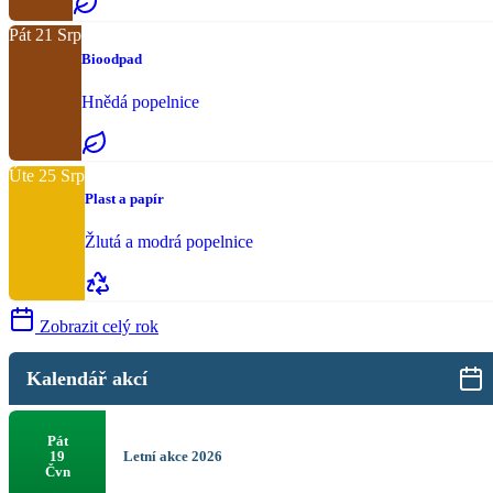
Pát
21
Srp
Bioodpad
Hnědá popelnice
Úte
25
Srp
Plast a papír
Žlutá a modrá popelnice
Zobrazit celý rok
Kalendář akcí
Pát
Letní akce 2026
19
Čvn