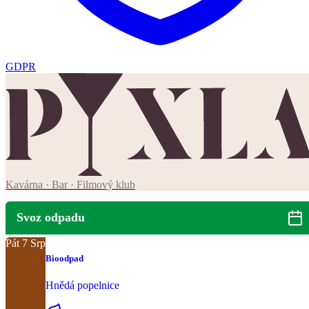
GDPR
Kavárna · Bar · Filmový klub
Svoz odpadu
Pát
7
Srp
Bioodpad
Hnědá popelnice