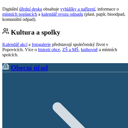
Digitální
úřední deska
obsahuje
vyhlášky a nařízení
, informace o
místních poplatcích
a
kalendář svozu odpadu
(plast, papír, bioodpad,
komunální odpad).
Kultura a spolky
Kalendář akcí
a
fotogalerie
představují společenský život v
Popovicích. Více o
historii obce
,
ZŠ a MŠ
,
knihovně
a místních
spolcích.
Obecní úřad