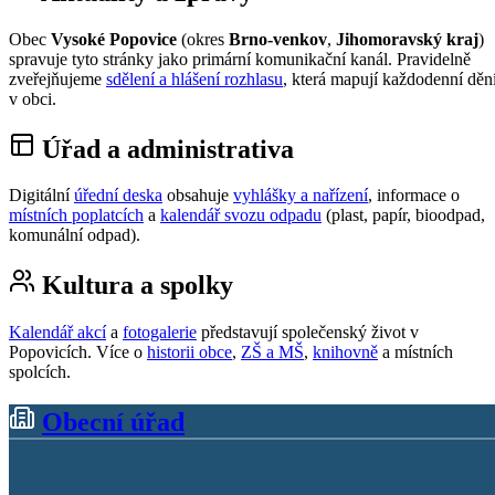
Obec
Vysoké Popovice
(okres
Brno-venkov
,
Jihomoravský kraj
)
spravuje tyto stránky jako primární komunikační kanál. Pravidelně
zveřejňujeme
sdělení a hlášení rozhlasu
, která mapují každodenní děn
v obci.
Úřad a administrativa
Digitální
úřední deska
obsahuje
vyhlášky a nařízení
, informace o
místních poplatcích
a
kalendář svozu odpadu
(plast, papír, bioodpad,
komunální odpad).
Kultura a spolky
Kalendář akcí
a
fotogalerie
představují společenský život v
Popovicích. Více o
historii obce
,
ZŠ a MŠ
,
knihovně
a místních
spolcích.
Obecní úřad