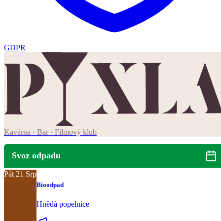
GDPR
Kavárna · Bar · Filmový klub
Svoz odpadu
Pát
21
Srp
Bioodpad
Hnědá popelnice