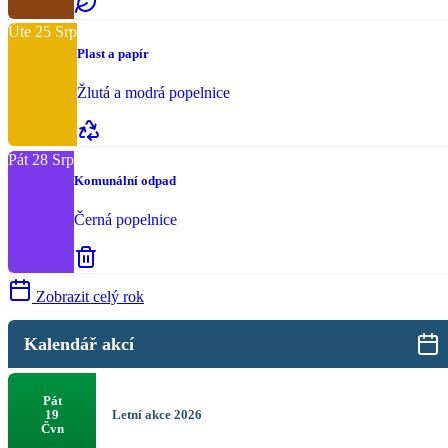
Úte
25
Srp
Plast a papír
Žlutá a modrá popelnice
Pát
28
Srp
Komunální odpad
Černá popelnice
Zobrazit celý rok
Kalendář akcí
Pát
Letní akce 2026
19
Čvn