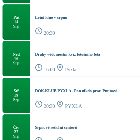
Letní kino v srpnu
Pát
14
Srp
20:30
Druhý vědomostní kvíz letošního léta
Ned
16
Srp
16:00
Pyxla
DOK.KLUB PYXLA - Pan nikdo proti Putinovi
Stř
19
Srp
20:30
PYXLA
Srpnové setkání seniorů
Čtv
27
Srp