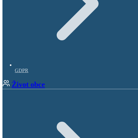
GDPR
Život obce