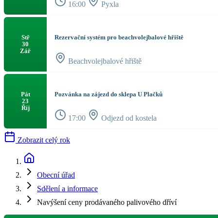
16:00
Pyxla
Rezervační systém pro beachvolejbalové hřiště
Stř
30
Zář
Beachvolejbalové hřiště
Pozvánka na zájezd do sklepa U Plačků
Pát
23
Říj
17:00
Odjezd od kostela
Zobrazit celý rok
Obecní úřad
Sdělení a informace
Navýšení ceny prodávaného palivového dříví