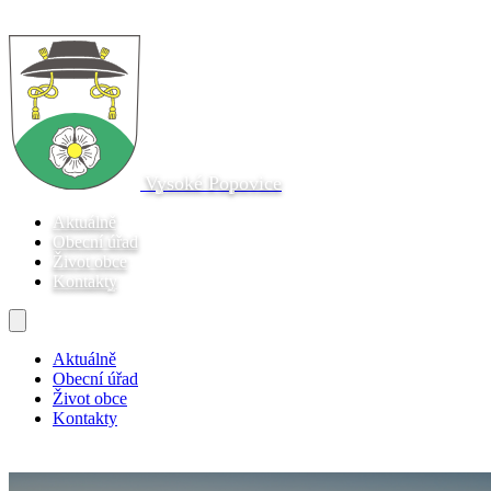
Vysoké Popovice
Aktuálně
Obecní úřad
Život obce
Kontakty
Aktuálně
Obecní úřad
Život obce
Kontakty