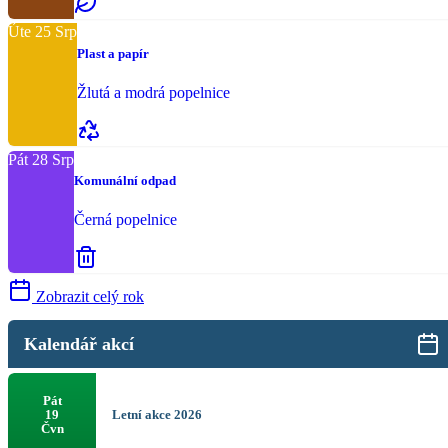
Úte
25
Srp
Plast a papír
Žlutá a modrá popelnice
Pát
28
Srp
Komunální odpad
Černá popelnice
Zobrazit celý rok
Kalendář akcí
Pát
Letní akce 2026
19
Čvn