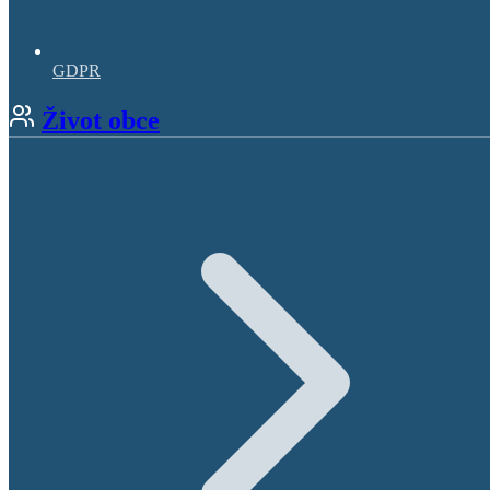
GDPR
Život obce