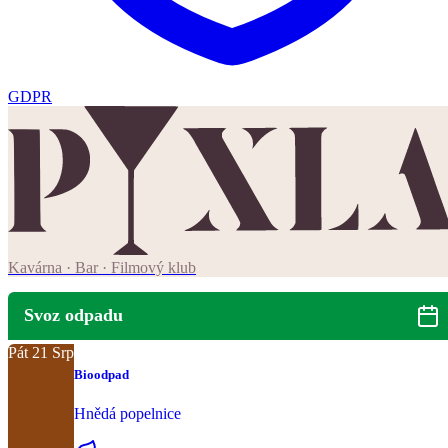
GDPR
Kavárna · Bar · Filmový klub
Svoz odpadu
Pát
21
Srp
Bioodpad
Hnědá popelnice