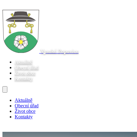
Vysoké Popovice
Aktuálně
Obecní úřad
Život obce
Kontakty
Aktuálně
Obecní úřad
Život obce
Kontakty