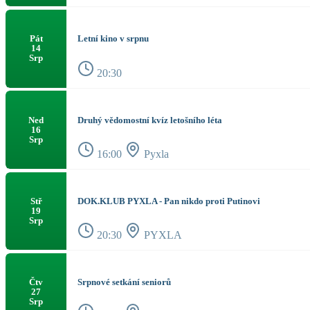
Letní kino v srpnu
Pát
14
Srp
20:30
Druhý vědomostní kvíz letošního léta
Ned
16
Srp
16:00
Pyxla
DOK.KLUB PYXLA - Pan nikdo proti Putinovi
Stř
19
Srp
20:30
PYXLA
Srpnové setkání seniorů
Čtv
27
Srp