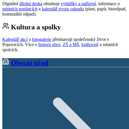
Digitální
úřední deska
obsahuje
vyhlášky a nařízení
, informace o
místních poplatcích
a
kalendář svozu odpadu
(plast, papír, bioodpad,
komunální odpad).
Kultura a spolky
Kalendář akcí
a
fotogalerie
představují společenský život v
Popovicích. Více o
historii obce
,
ZŠ a MŠ
,
knihovně
a místních
spolcích.
Obecní úřad