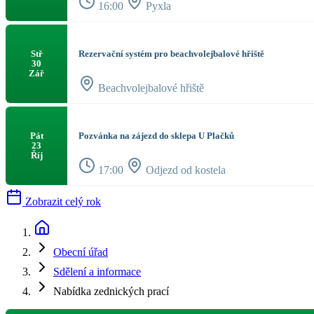
16:00
Pyxla
Rezervační systém pro beachvolejbalové hřiště
Stř
30
Zář
Beachvolejbalové hřiště
Pozvánka na zájezd do sklepa U Plačků
Pát
23
Říj
17:00
Odjezd od kostela
Zobrazit celý rok
Obecní úřad
Sdělení a informace
Nabídka zednických prací