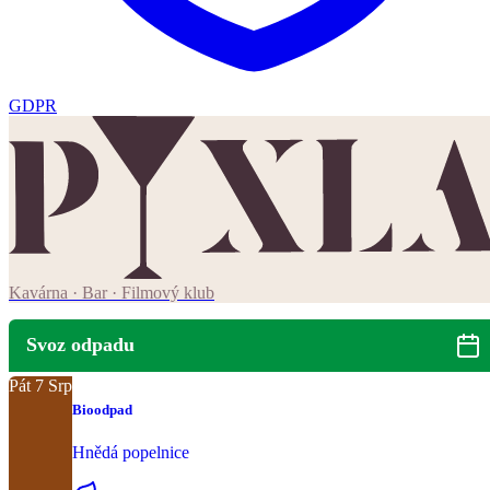
GDPR
Kavárna · Bar · Filmový klub
Svoz odpadu
Pát
7
Srp
Bioodpad
Hnědá popelnice