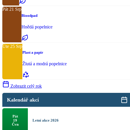
Pát
21
Srp
Bioodpad
Hnědá popelnice
Úte
25
Srp
Plast a papír
Žlutá a modrá popelnice
Zobrazit celý rok
Kalendář akcí
Pát
Letní akce 2026
19
Čvn