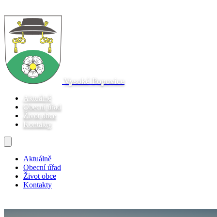
Vysoké Popovice
Aktuálně
Obecní úřad
Život obce
Kontakty
Aktuálně
Obecní úřad
Život obce
Kontakty