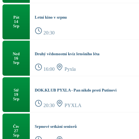
Letní kino v srpnu
Pát
14
Srp
20:30
Druhý vědomostní kvíz letošního léta
Ned
16
Srp
16:00
Pyxla
DOK.KLUB PYXLA - Pan nikdo proti Putinovi
Stř
19
Srp
20:30
PYXLA
Srpnové setkání seniorů
Čtv
27
Srp