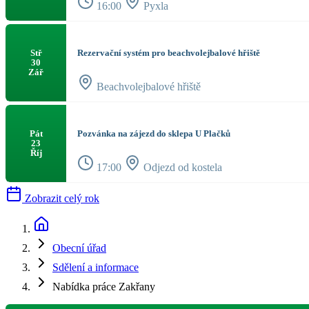
16:00
Pyxla
Rezervační systém pro beachvolejbalové hřiště
Stř
30
Zář
Beachvolejbalové hřiště
Pozvánka na zájezd do sklepa U Plačků
Pát
23
Říj
17:00
Odjezd od kostela
Zobrazit celý rok
Obecní úřad
Sdělení a informace
Nabídka práce Zakřany