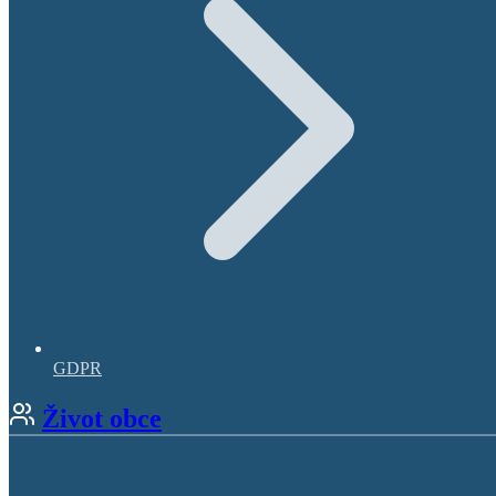
GDPR
Život obce