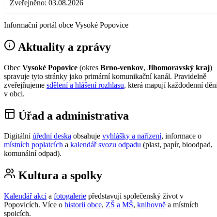
Zveřejněno:
03.08.2026
Informační portál obce Vysoké Popovice
Aktuality a zprávy
Obec
Vysoké Popovice
(okres
Brno-venkov
,
Jihomoravský kraj
)
spravuje tyto stránky jako primární komunikační kanál. Pravidelně
zveřejňujeme
sdělení a hlášení rozhlasu
, která mapují každodenní děn
v obci.
Úřad a administrativa
Digitální
úřední deska
obsahuje
vyhlášky a nařízení
, informace o
místních poplatcích
a
kalendář svozu odpadu
(plast, papír, bioodpad,
komunální odpad).
Kultura a spolky
Kalendář akcí
a
fotogalerie
představují společenský život v
Popovicích. Více o
historii obce
,
ZŠ a MŠ
,
knihovně
a místních
spolcích.