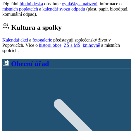
Digitální
úřední deska
obsahuje
vyhlášky a nařízení
, informace o
místních poplatcích
a
kalendář svozu odpadu
(plast, papír, bioodpad,
komunální odpad).
Kultura a spolky
Kalendář akcí
a
fotogalerie
představují společenský život v
Popovicích. Více o
historii obce
,
ZŠ a MŠ
,
knihovně
a místních
spolcích.
Obecní úřad