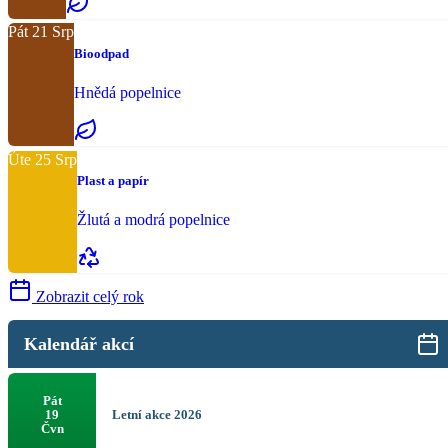
Pát
21
Srp
Bioodpad
Hnědá popelnice
Úte
25
Srp
Plast a papír
Žlutá a modrá popelnice
Zobrazit celý rok
Kalendář akcí
Pát
Letní akce 2026
19
Čvn