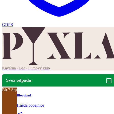
GDPR
Kavárna · Bar · Filmový klub
Svoz odpadu
Pát
7
Srp
Bioodpad
Hnědá popelnice