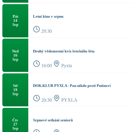
Letní kino v srpnu
Pát
14
Srp
20:30
Druhý vědomostní kvíz letošního léta
Ned
16
Srp
16:00
Pyxla
DOK.KLUB PYXLA - Pan nikdo proti Putinovi
Stř
19
Srp
20:30
PYXLA
Srpnové setkání seniorů
Čtv
27
Srp