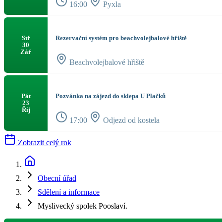
16:00
Pyxla
Rezervační systém pro beachvolejbalové hřiště
Stř
30
Zář
Beachvolejbalové hřiště
Pozvánka na zájezd do sklepa U Plačků
Pát
23
Říj
17:00
Odjezd od kostela
Zobrazit celý rok
Obecní úřad
Sdělení a informace
Myslivecký spolek Pooslaví.