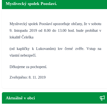
Myslivecký spolek Pooslaví.
Myslivecký spolek Pooslaví upozorňuje občany, že v sobotu
9. listopadu 2019 od 8.00 do 13.00 hod. bude probíhat v
lokalitě Čeleška
(od kapličky k Lukovanům) lov černé zvěře. Vstup na
vlastní nebezpečí.
Děkujeme za pochopení.
Zveřejněno: 8. 11. 2019
Aktuálně v obci