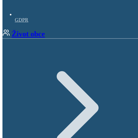
GDPR
Život obce