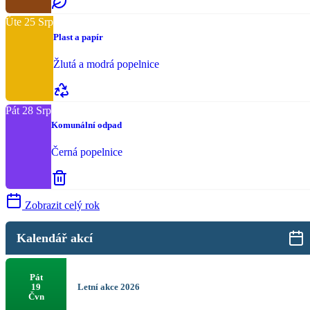
Úte
25
Srp
Plast a papír
Žlutá a modrá popelnice
Pát
28
Srp
Komunální odpad
Černá popelnice
Zobrazit celý rok
Kalendář akcí
Pát
Letní akce 2026
19
Čvn