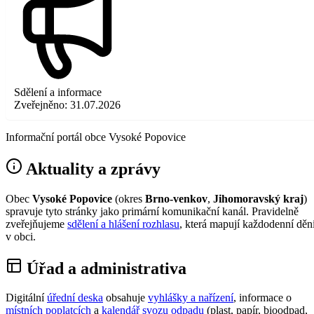
Sdělení a informace
Zveřejněno:
31.07.2026
Informační portál obce Vysoké Popovice
Aktuality a zprávy
Obec
Vysoké Popovice
(okres
Brno-venkov
,
Jihomoravský kraj
)
spravuje tyto stránky jako primární komunikační kanál. Pravidelně
zveřejňujeme
sdělení a hlášení rozhlasu
, která mapují každodenní děn
v obci.
Úřad a administrativa
Digitální
úřední deska
obsahuje
vyhlášky a nařízení
, informace o
místních poplatcích
a
kalendář svozu odpadu
(plast, papír, bioodpad,