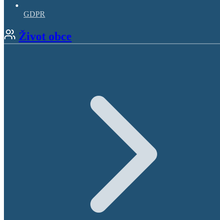
GDPR
Život obce