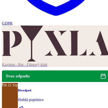
GDPR
Kavárna · Bar · Filmový klub
Svoz odpadu
Pát
21
Srp
Bioodpad
Hnědá popelnice