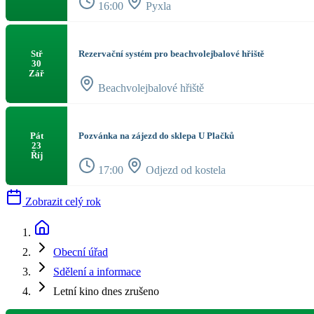
16:00
Pyxla
Rezervační systém pro beachvolejbalové hřiště
Stř
30
Zář
Beachvolejbalové hřiště
Pozvánka na zájezd do sklepa U Plačků
Pát
23
Říj
17:00
Odjezd od kostela
Zobrazit celý rok
Obecní úřad
Sdělení a informace
Letní kino dnes zrušeno