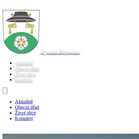
Vysoké Popovice
Aktuálně
Obecní úřad
Život obce
Kontakty
Aktuálně
Obecní úřad
Život obce
Kontakty