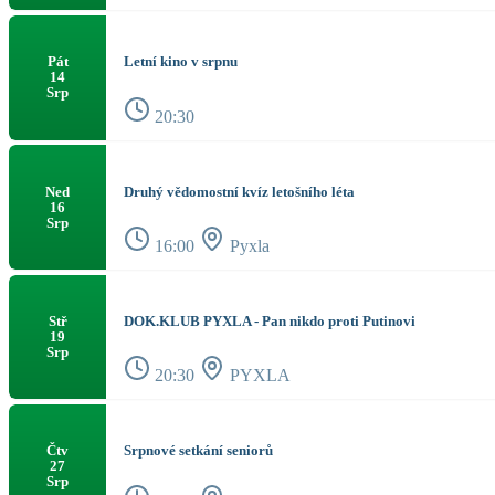
Letní kino v srpnu
Pát
14
Srp
20:30
Druhý vědomostní kvíz letošního léta
Ned
16
Srp
16:00
Pyxla
DOK.KLUB PYXLA - Pan nikdo proti Putinovi
Stř
19
Srp
20:30
PYXLA
Srpnové setkání seniorů
Čtv
27
Srp