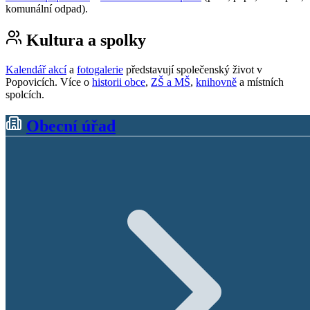
komunální odpad).
Kultura a spolky
Kalendář akcí
a
fotogalerie
představují společenský život v
Popovicích. Více o
historii obce
,
ZŠ a MŠ
,
knihovně
a místních
spolcích.
Obecní úřad