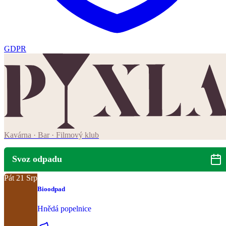
GDPR
Kavárna · Bar · Filmový klub
Svoz odpadu
Pát
21
Srp
Bioodpad
Hnědá popelnice