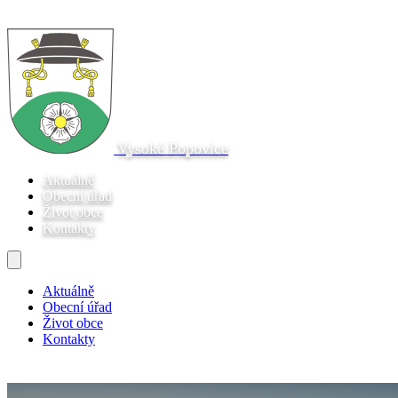
Vysoké Popovice
Aktuálně
Obecní úřad
Život obce
Kontakty
Aktuálně
Obecní úřad
Život obce
Kontakty