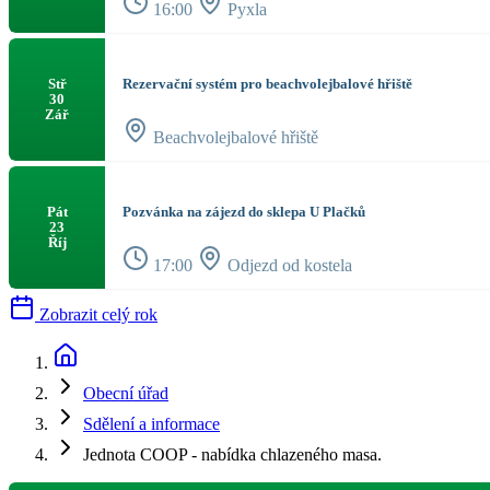
16:00
Pyxla
Rezervační systém pro beachvolejbalové hřiště
Stř
30
Zář
Beachvolejbalové hřiště
Pozvánka na zájezd do sklepa U Plačků
Pát
23
Říj
17:00
Odjezd od kostela
Zobrazit celý rok
Obecní úřad
Sdělení a informace
Jednota COOP - nabídka chlazeného masa.