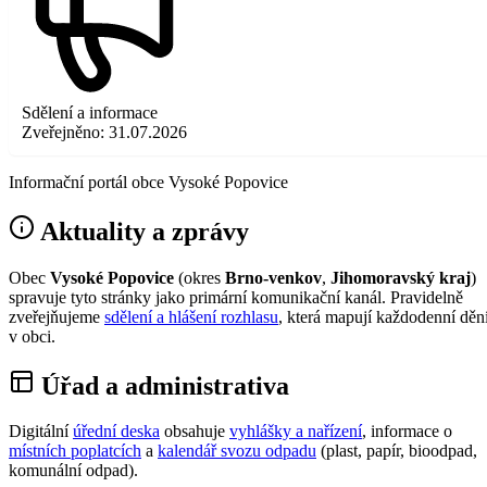
Sdělení a informace
Zveřejněno:
31.07.2026
Informační portál obce Vysoké Popovice
Aktuality a zprávy
Obec
Vysoké Popovice
(okres
Brno-venkov
,
Jihomoravský kraj
)
spravuje tyto stránky jako primární komunikační kanál. Pravidelně
zveřejňujeme
sdělení a hlášení rozhlasu
, která mapují každodenní děn
v obci.
Úřad a administrativa
Digitální
úřední deska
obsahuje
vyhlášky a nařízení
, informace o
místních poplatcích
a
kalendář svozu odpadu
(plast, papír, bioodpad,
komunální odpad).