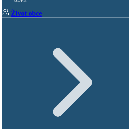
GDPR
Život obce