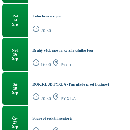
Letní kino v srpnu
Pát
14
Srp
20:30
Druhý vědomostní kvíz letošního léta
Ned
16
Srp
16:00
Pyxla
DOK.KLUB PYXLA - Pan nikdo proti Putinovi
Stř
19
Srp
20:30
PYXLA
Srpnové setkání seniorů
Čtv
27
Srp