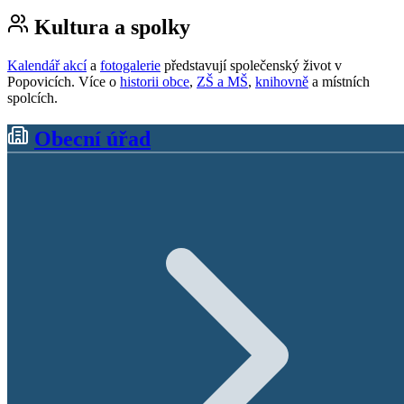
Kultura a spolky
Kalendář akcí
a
fotogalerie
představují společenský život v
Popovicích. Více o
historii obce
,
ZŠ a MŠ
,
knihovně
a místních
spolcích.
Obecní úřad