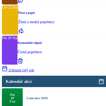
Úte
25
Srp
Plast a papír
Žlutá a modrá popelnice
Pát
28
Srp
Komunální odpad
Černá popelnice
Zobrazit celý rok
Kalendář akcí
Pát
Letní akce 2026
19
Čvn