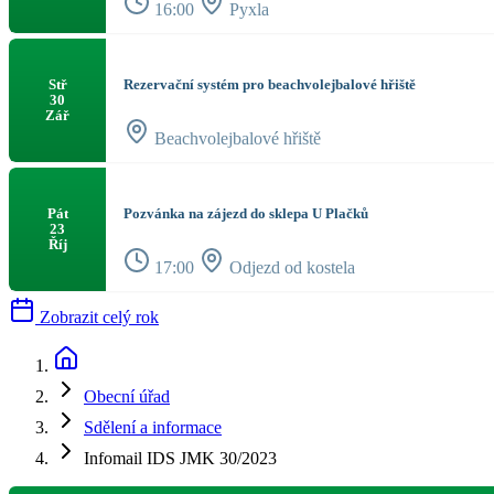
16:00
Pyxla
Rezervační systém pro beachvolejbalové hřiště
Stř
30
Zář
Beachvolejbalové hřiště
Pozvánka na zájezd do sklepa U Plačků
Pát
23
Říj
17:00
Odjezd od kostela
Zobrazit celý rok
Obecní úřad
Sdělení a informace
Infomail IDS JMK 30/2023