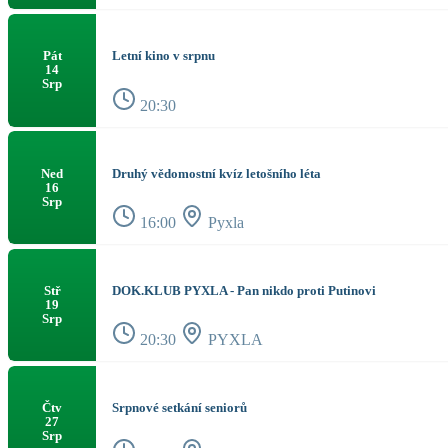
Letní kino v srpnu
Pát
14
Srp
20:30
Druhý vědomostní kvíz letošního léta
Ned
16
Srp
16:00
Pyxla
DOK.KLUB PYXLA - Pan nikdo proti Putinovi
Stř
19
Srp
20:30
PYXLA
Srpnové setkání seniorů
Čtv
27
Srp