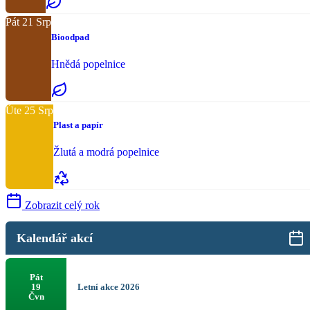
Pát
21
Srp
Bioodpad
Hnědá popelnice
Úte
25
Srp
Plast a papír
Žlutá a modrá popelnice
Zobrazit celý rok
Kalendář akcí
Pát
Letní akce 2026
19
Čvn