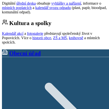
Digitální
úřední deska
obsahuje
vyhlášky a nařízení
, informace o
místních poplatcích
a
kalendář svozu odpadu
(plast, papír, bioodpad,
komunální odpad).
Kultura a spolky
Kalendář akcí
a
fotogalerie
představují společenský život v
Popovicích. Více o
historii obce
,
ZŠ a MŠ
,
knihovně
a místních
spolcích.
Obecní úřad