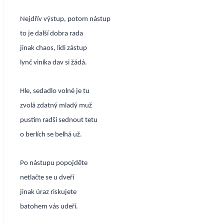
Nejdřív výstup, potom nástup
to je další dobra rada
jinak chaos, lidi zástup
lynč viníka dav si žádá.
Hle, sedadlo volné je tu
zvolá zdatný mladý muž
pustím radši sednout tetu
o berlích se belhá už.
Po nástupu popojděte
netlačte se u dveří
jinak úraz riskujete
batohem vás udeří.