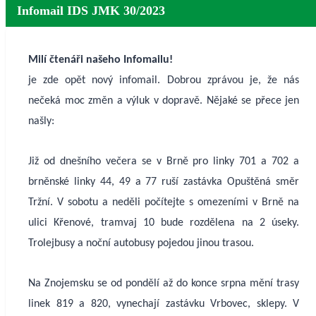
Infomail IDS JMK 30/2023
Milí čtenáři našeho Infomailu!
je zde opět nový infomail. Dobrou zprávou je, že nás
nečeká moc změn a výluk v dopravě. Nějaké se přece jen
našly:
Již od dnešního večera se v Brně pro linky 701 a 702 a
brněnské linky 44, 49 a 77 ruší zastávka Opuštěná směr
Tržní. V sobotu a neděli počítejte s omezeními v Brně na
ulici Křenové, tramvaj 10 bude rozdělena na 2 úseky.
Trolejbusy a noční autobusy pojedou jinou trasou.
Na Znojemsku se od pondělí až do konce srpna mění trasy
linek 819 a 820, vynechají zastávku Vrbovec, sklepy. V