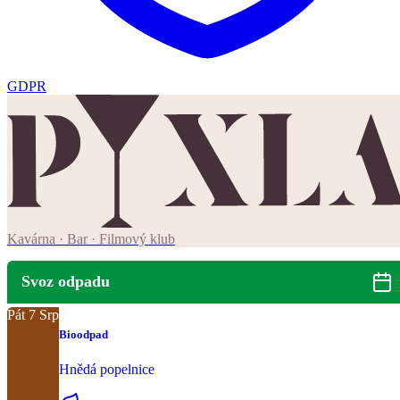
GDPR
Kavárna · Bar · Filmový klub
Svoz odpadu
Pát
7
Srp
Bioodpad
Hnědá popelnice