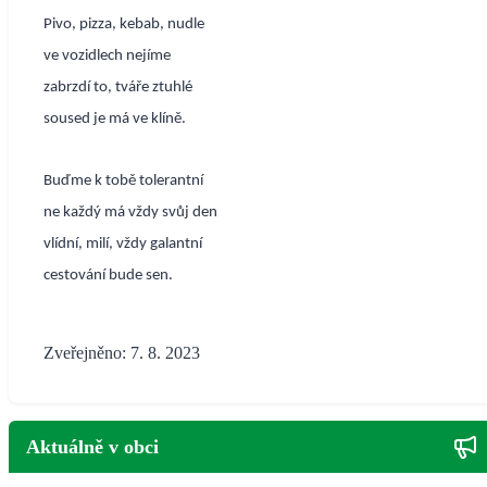
Pivo, pizza, kebab, nudle
ve vozidlech nejíme
zabrzdí to, tváře ztuhlé
soused je má ve klíně.
Buďme k tobě tolerantní
ne každý má vždy svůj den
vlídní, milí, vždy galantní
cestování bude sen.
Zveřejněno: 7. 8. 2023
Aktuálně v obci