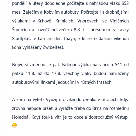
pondělí a úterý dopoledne počítejte s náhradou vlaků S52
mezi Zaječím a Kobylím autobusy. Počítejte i s drobnějšími
výlukami v Krhově, Knínicích, Vnorovech, ve Viničných
Šumicích a rovněž od večera 8.8. i s přesunem zastávky
Stadtplatz v Laa an der Thaya, kde se o dalším víkendu
koná vyhlášený Zwibelfest.
Největší změnou je pak týdenní výluka na vlacích S41 od
pátku 11.8. až do 17.8. všechny vlaky budou nahrazeny
autobusovými linkami jedoucími v různých trasách.
A kam na výlet? Využijte o víkendu okénko v mracích, když
zrovna nebude pršet, a vyražte třeba do Brna na rozhlednu
Holedná. Když fouká vítr je to docela dobrodružný výstup