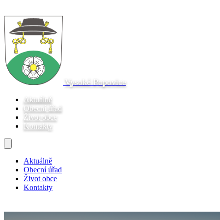
Vysoké Popovice
Aktuálně
Obecní úřad
Život obce
Kontakty
Aktuálně
Obecní úřad
Život obce
Kontakty