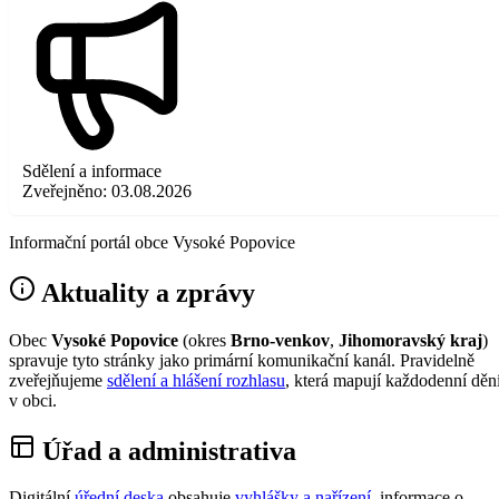
Sdělení a informace
Zveřejněno:
03.08.2026
Informační portál obce Vysoké Popovice
Aktuality a zprávy
Obec
Vysoké Popovice
(okres
Brno-venkov
,
Jihomoravský kraj
)
spravuje tyto stránky jako primární komunikační kanál. Pravidelně
zveřejňujeme
sdělení a hlášení rozhlasu
, která mapují každodenní děn
v obci.
Úřad a administrativa
Digitální
úřední deska
obsahuje
vyhlášky a nařízení
, informace o