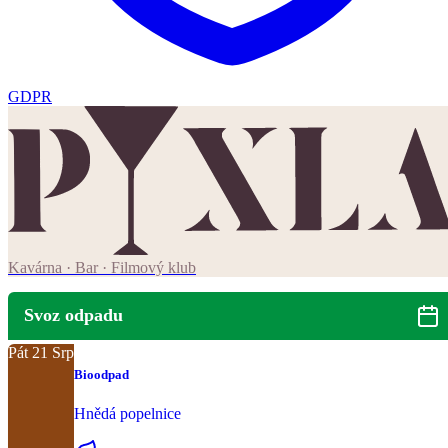
GDPR
Kavárna · Bar · Filmový klub
Svoz odpadu
Pát
21
Srp
Bioodpad
Hnědá popelnice