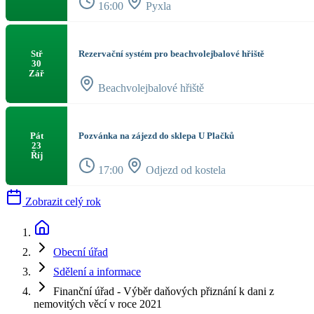
16:00
Pyxla
Rezervační systém pro beachvolejbalové hřiště
Stř
30
Zář
Beachvolejbalové hřiště
Pozvánka na zájezd do sklepa U Plačků
Pát
23
Říj
17:00
Odjezd od kostela
Zobrazit celý rok
Obecní úřad
Sdělení a informace
Finanční úřad - Výběr daňových přiznání k dani z
nemovitých věcí v roce 2021