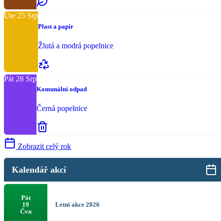
Úte
25
Srp
Plast a papír
Žlutá a modrá popelnice
Pát
28
Srp
Komunální odpad
Černá popelnice
Zobrazit celý rok
Kalendář akcí
Pát
Letní akce 2026
19
Čvn