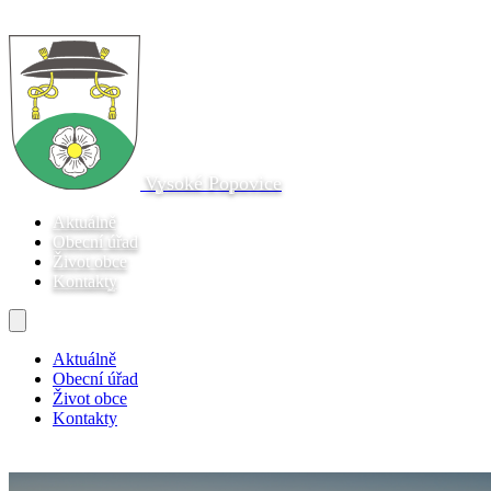
Vysoké Popovice
Aktuálně
Obecní úřad
Život obce
Kontakty
Aktuálně
Obecní úřad
Život obce
Kontakty