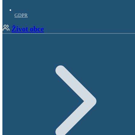
GDPR
Život obce