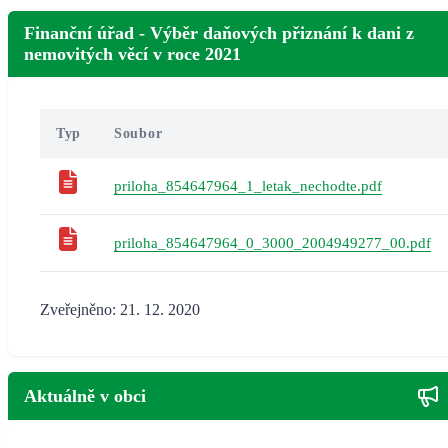
Finanční úřad - Výběr daňových přiznání k dani z
nemovitých věcí v roce 2021
Typ
Soubor
priloha_854647964_1_letak_nechodte.pdf
priloha_854647964_0_3000_2004949277_00.pdf
Zveřejněno: 21. 12. 2020
Aktuálně v obci