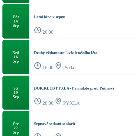
Letní kino v srpnu
Pát
14
Srp
20:30
Druhý vědomostní kvíz letošního léta
Ned
16
Srp
16:00
Pyxla
DOK.KLUB PYXLA - Pan nikdo proti Putinovi
Stř
19
Srp
20:30
PYXLA
Srpnové setkání seniorů
Čtv
27
Srp