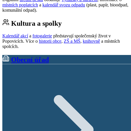
místních poplatcích
a
kalendář svozu odpadu
(plast, papír, bioodpad,
komunální odpad).
Kultura a spolky
Kalendář akcí
a
fotogalerie
představují společenský život v
Popovicích. Více o
historii obce
,
ZŠ a MŠ
,
knihovně
a místních
spolcích.
Obecní úřad