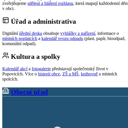
zveřejňujeme
sdělení a hlášení rozhlasu
, která mapují každodenní děn
v obci.
Úřad a administrativa
Digitální
úřední deska
obsahuje
vyhlášky a nařízení
, informace o
místních poplatcích
a
kalendář svozu odpadu
(plast, papír, bioodpad,
komunální odpad).
Kultura a spolky
Kalendář akcí
a
fotogalerie
představují společenský život v
Popovicích. Více o
historii obce
,
ZŠ a MŠ
,
knihovně
a místních
spolcích.
Obecní úřad