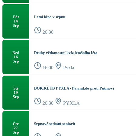
Letní kino v srpnu
Pát
14
Srp
20:30
Druhý vědomostní kvíz letošního léta
Ned
16
Srp
16:00
Pyxla
DOK.KLUB PYXLA - Pan nikdo proti Putinovi
Stř
19
Srp
20:30
PYXLA
Srpnové setkání seniorů
Čtv
27
Srp