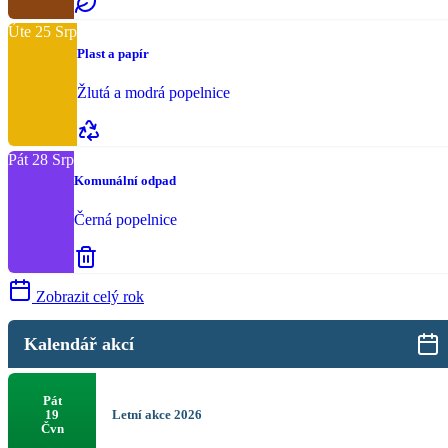
Úte
25
Srp
Plast a papír
Žlutá a modrá popelnice
Pát
28
Srp
Komunální odpad
Černá popelnice
Zobrazit celý rok
Kalendář akcí
Pát
Letní akce 2026
19
Čvn