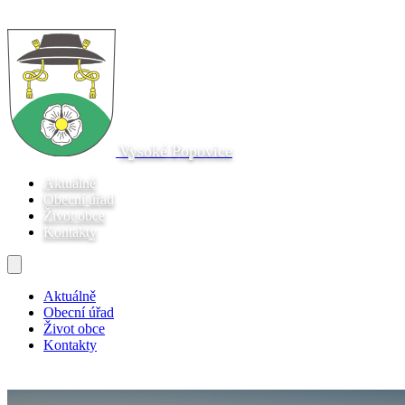
Vysoké Popovice
Aktuálně
Obecní úřad
Život obce
Kontakty
Aktuálně
Obecní úřad
Život obce
Kontakty