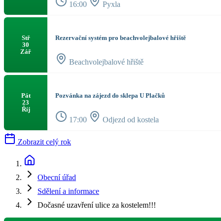
16:00
Pyxla
Rezervační systém pro beachvolejbalové hřiště
Stř
30
Zář
Beachvolejbalové hřiště
Pozvánka na zájezd do sklepa U Plačků
Pát
23
Říj
17:00
Odjezd od kostela
Zobrazit celý rok
Obecní úřad
Sdělení a informace
Dočasné uzavření ulice za kostelem!!!