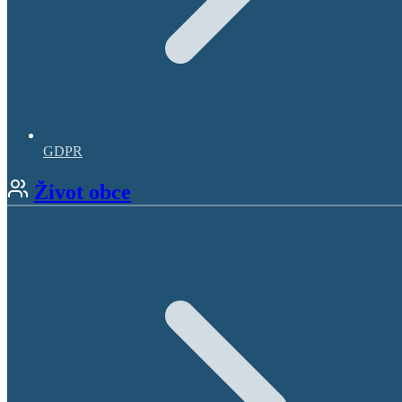
GDPR
Život obce