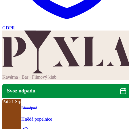
GDPR
Kavárna · Bar · Filmový klub
Svoz odpadu
Pát
21
Srp
Bioodpad
Hnědá popelnice