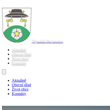
Vysoké Popovice
Aktuálně
Obecní úřad
Život obce
Kontakty
Aktuálně
Obecní úřad
Život obce
Kontakty