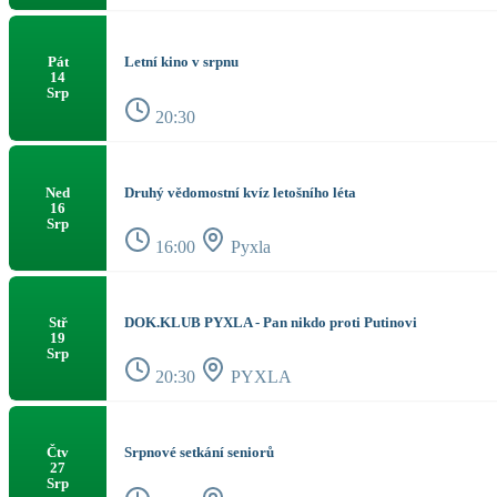
Letní kino v srpnu
Pát
14
Srp
20:30
Druhý vědomostní kvíz letošního léta
Ned
16
Srp
16:00
Pyxla
DOK.KLUB PYXLA - Pan nikdo proti Putinovi
Stř
19
Srp
20:30
PYXLA
Srpnové setkání seniorů
Čtv
27
Srp