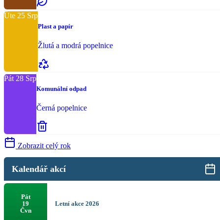
Úte
25
Srp
Plast a papír
Žlutá a modrá popelnice
Pát
28
Srp
Komunální odpad
Černá popelnice
Zobrazit celý rok
Kalendář akcí
Pát
Letní akce 2026
19
Čvn