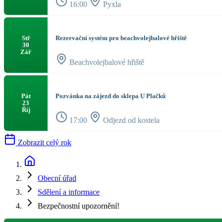
16:00
Pyxla
Rezervační systém pro beachvolejbalové hřiště
Stř
30
Zář
Beachvolejbalové hřiště
Pozvánka na zájezd do sklepa U Plačků
Pát
23
Říj
17:00
Odjezd od kostela
Zobrazit celý rok
Obecní úřad
Sdělení a informace
Bezpečnostní upozornění!