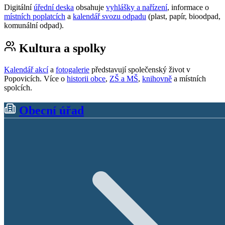
Digitální
úřední deska
obsahuje
vyhlášky a nařízení
, informace o
místních poplatcích
a
kalendář svozu odpadu
(plast, papír, bioodpad,
komunální odpad).
Kultura a spolky
Kalendář akcí
a
fotogalerie
představují společenský život v
Popovicích. Více o
historii obce
,
ZŠ a MŠ
,
knihovně
a místních
spolcích.
Obecní úřad