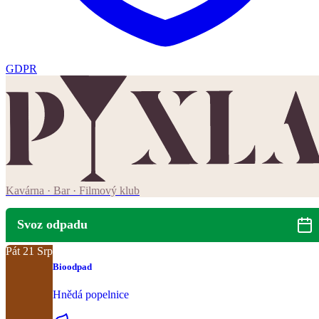
GDPR
Kavárna · Bar · Filmový klub
Svoz odpadu
Pát
21
Srp
Bioodpad
Hnědá popelnice