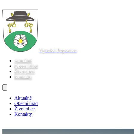
Vysoké Popovice
Aktuálně
Obecní úřad
Život obce
Kontakty
Aktuálně
Obecní úřad
Život obce
Kontakty