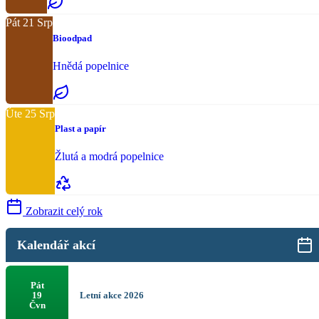
Pát
21
Srp
Bioodpad
Hnědá popelnice
Úte
25
Srp
Plast a papír
Žlutá a modrá popelnice
Zobrazit celý rok
Kalendář akcí
Pát
Letní akce 2026
19
Čvn