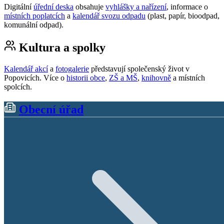
Digitální
úřední deska
obsahuje
vyhlášky a nařízení
, informace o
místních poplatcích
a
kalendář svozu odpadu
(plast, papír, bioodpad,
komunální odpad).
Kultura a spolky
Kalendář akcí
a
fotogalerie
představují společenský život v
Popovicích. Více o
historii obce
,
ZŠ a MŠ
,
knihovně
a místních
spolcích.
Obecní úřad