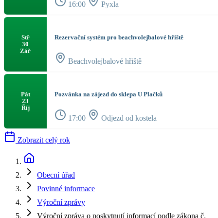
16:00
Pyxla
Rezervační systém pro beachvolejbalové hřiště
Stř
30
Zář
Beachvolejbalové hřiště
Pozvánka na zájezd do sklepa U Plačků
Pát
23
Říj
17:00
Odjezd od kostela
Zobrazit celý rok
Obecní úřad
Povinné informace
Výroční zprávy
Výroční zpráva o poskytnutí informací podle zákona č.