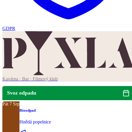
GDPR
Kavárna · Bar · Filmový klub
Svoz odpadu
Pát
7
Srp
Bioodpad
Hnědá popelnice