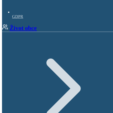
GDPR
Život obce