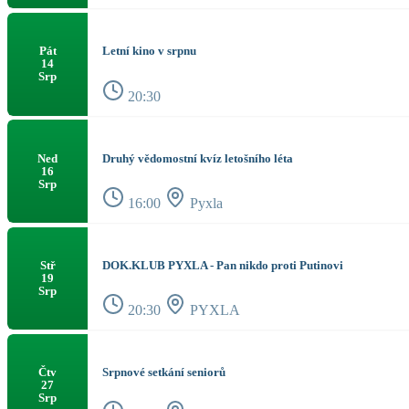
Letní kino v srpnu
Pát
14
Srp
20:30
Druhý vědomostní kvíz letošního léta
Ned
16
Srp
16:00
Pyxla
DOK.KLUB PYXLA - Pan nikdo proti Putinovi
Stř
19
Srp
20:30
PYXLA
Srpnové setkání seniorů
Čtv
27
Srp