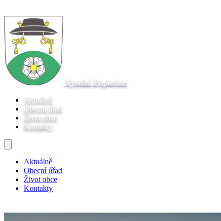
Vysoké Popovice
Aktuálně
Obecní úřad
Život obce
Kontakty
Aktuálně
Obecní úřad
Život obce
Kontakty