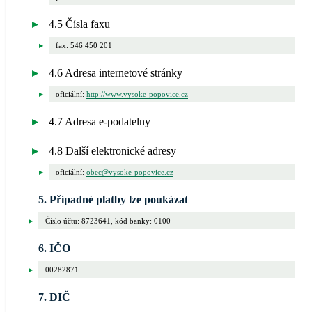
4.5 Čísla faxu
fax: 546 450 201
4.6 Adresa internetové stránky
oficiální:
http://www.vysoke-popovice.cz
4.7 Adresa e-podatelny
4.8 Další elektronické adresy
oficiální:
obec@vysoke-popovice.cz
5. Případné platby lze poukázat
Číslo účtu: 8723641, kód banky: 0100
6. IČO
00282871
7. DIČ