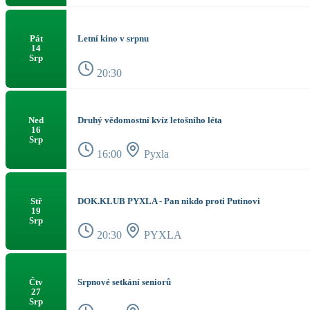
Letní kino v srpnu
Pát
14
Srp
20:30
Druhý vědomostní kvíz letošního léta
Ned
16
Srp
16:00
Pyxla
DOK.KLUB PYXLA - Pan nikdo proti Putinovi
Stř
19
Srp
20:30
PYXLA
Srpnové setkání seniorů
Čtv
27
Srp