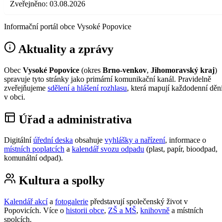
Zveřejněno:
03.08.2026
Informační portál obce Vysoké Popovice
Aktuality a zprávy
Obec
Vysoké Popovice
(okres
Brno-venkov
,
Jihomoravský kraj
)
spravuje tyto stránky jako primární komunikační kanál. Pravidelně
zveřejňujeme
sdělení a hlášení rozhlasu
, která mapují každodenní děn
v obci.
Úřad a administrativa
Digitální
úřední deska
obsahuje
vyhlášky a nařízení
, informace o
místních poplatcích
a
kalendář svozu odpadu
(plast, papír, bioodpad,
komunální odpad).
Kultura a spolky
Kalendář akcí
a
fotogalerie
představují společenský život v
Popovicích. Více o
historii obce
,
ZŠ a MŠ
,
knihovně
a místních
spolcích.