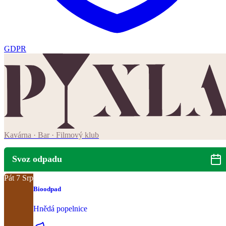
GDPR
Kavárna · Bar · Filmový klub
Svoz odpadu
Pát
7
Srp
Bioodpad
Hnědá popelnice