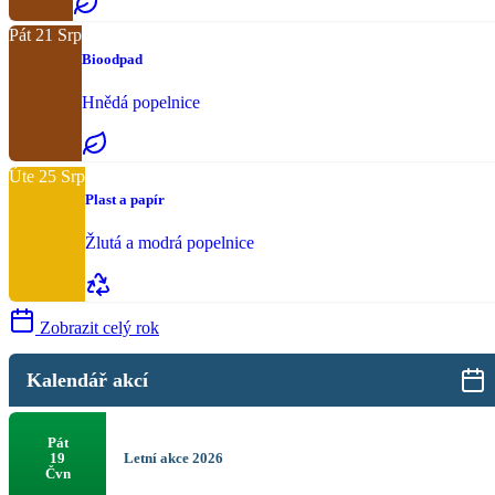
Pát
21
Srp
Bioodpad
Hnědá popelnice
Úte
25
Srp
Plast a papír
Žlutá a modrá popelnice
Zobrazit celý rok
Kalendář akcí
Pát
Letní akce 2026
19
Čvn