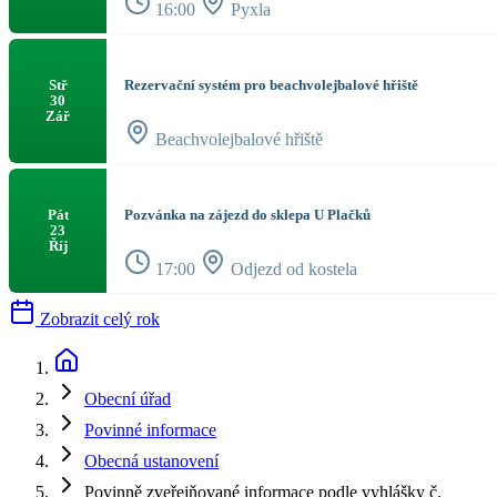
16:00
Pyxla
Rezervační systém pro beachvolejbalové hřiště
Stř
30
Zář
Beachvolejbalové hřiště
Pozvánka na zájezd do sklepa U Plačků
Pát
23
Říj
17:00
Odjezd od kostela
Zobrazit celý rok
Obecní úřad
Povinné informace
Obecná ustanovení
Povinně zveřejňované informace podle vyhlášky č.