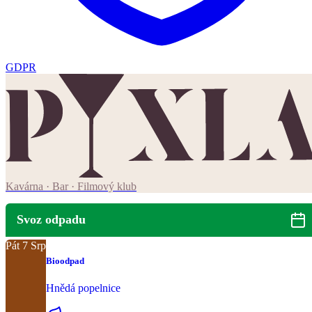
GDPR
Kavárna · Bar · Filmový klub
Svoz odpadu
Pát
7
Srp
Bioodpad
Hnědá popelnice