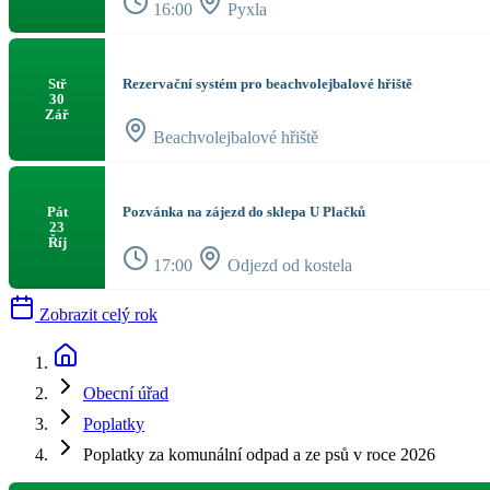
16:00
Pyxla
Rezervační systém pro beachvolejbalové hřiště
Stř
30
Zář
Beachvolejbalové hřiště
Pozvánka na zájezd do sklepa U Plačků
Pát
23
Říj
17:00
Odjezd od kostela
Zobrazit celý rok
Obecní úřad
Poplatky
Poplatky za komunální odpad a ze psů v roce 2026