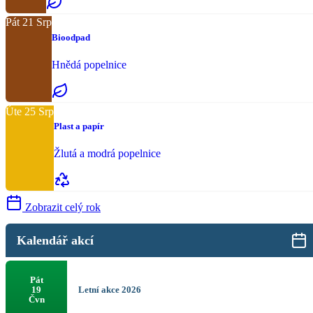
Pát
21
Srp
Bioodpad
Hnědá popelnice
Úte
25
Srp
Plast a papír
Žlutá a modrá popelnice
Zobrazit celý rok
Kalendář akcí
Pát
Letní akce 2026
19
Čvn