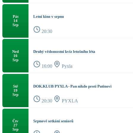
Letní kino v srpnu
Pát
14
Srp
20:30
Druhý vědomostní kvíz letošního léta
Ned
16
Srp
16:00
Pyxla
DOK.KLUB PYXLA - Pan nikdo proti Putinovi
Stř
19
Srp
20:30
PYXLA
Srpnové setkání seniorů
Čtv
27
Srp