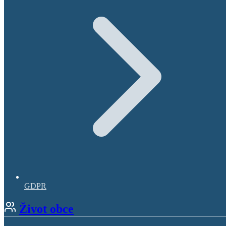
GDPR
Život obce