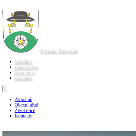
Vysoké Popovice
Aktuálně
Obecní úřad
Život obce
Kontakty
Aktuálně
Obecní úřad
Život obce
Kontakty