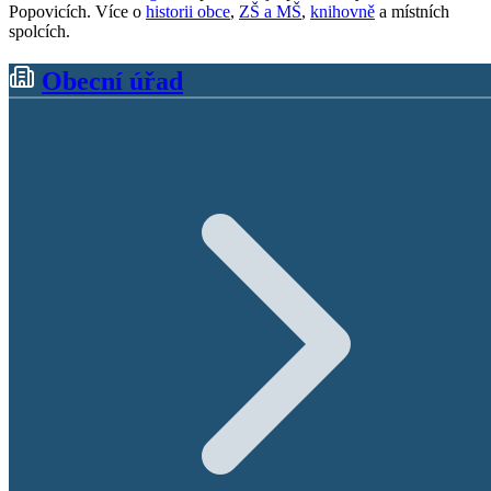
Popovicích. Více o
historii obce
,
ZŠ a MŠ
,
knihovně
a místních
spolcích.
Obecní úřad