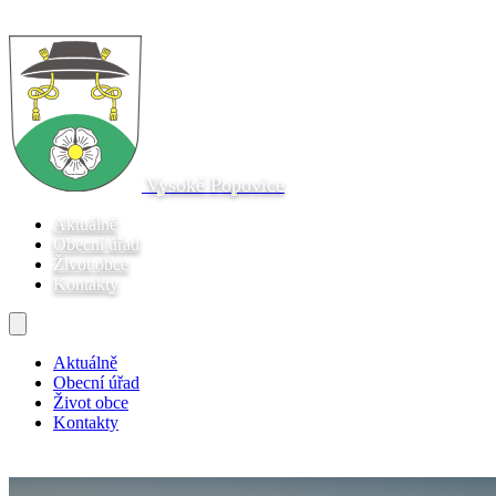
Vysoké Popovice
Aktuálně
Obecní úřad
Život obce
Kontakty
Aktuálně
Obecní úřad
Život obce
Kontakty