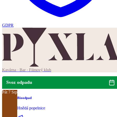
GDPR
Kavárna · Bar · Filmový klub
Svoz odpadu
Pát
7
Srp
Bioodpad
Hnědá popelnice