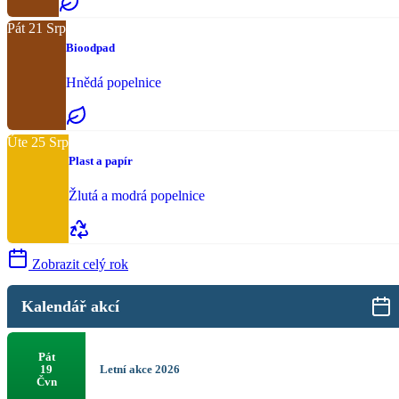
Pát
21
Srp
Bioodpad
Hnědá popelnice
Úte
25
Srp
Plast a papír
Žlutá a modrá popelnice
Zobrazit celý rok
Kalendář akcí
Pát
Letní akce 2026
19
Čvn