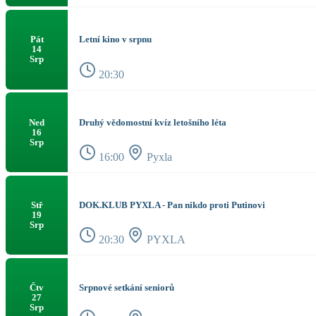
Letní kino v srpnu
Pát
14
Srp
20:30
Druhý vědomostní kvíz letošního léta
Ned
16
Srp
16:00
Pyxla
DOK.KLUB PYXLA - Pan nikdo proti Putinovi
Stř
19
Srp
20:30
PYXLA
Srpnové setkání seniorů
Čtv
27
Srp