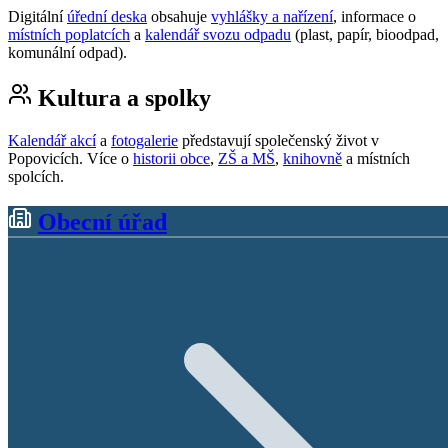
Digitální
úřední deska
obsahuje
vyhlášky a nařízení
, informace o
místních poplatcích
a
kalendář svozu odpadu
(plast, papír, bioodpad,
komunální odpad).
Kultura a spolky
Kalendář akcí
a
fotogalerie
představují společenský život v
Popovicích. Více o
historii obce
,
ZŠ a MŠ
,
knihovně
a místních
spolcích.
Obecní úřad