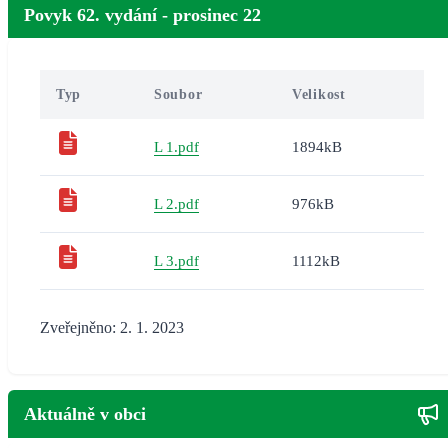
Povyk 62. vydání - prosinec 22
Typ
Soubor
Velikost
L 1.pdf
1894kB
L 2.pdf
976kB
L 3.pdf
1112kB
Zveřejněno: 2. 1. 2023
Aktuálně v obci