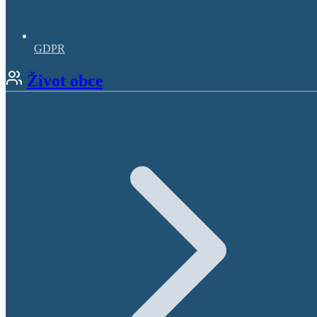
GDPR
Život obce