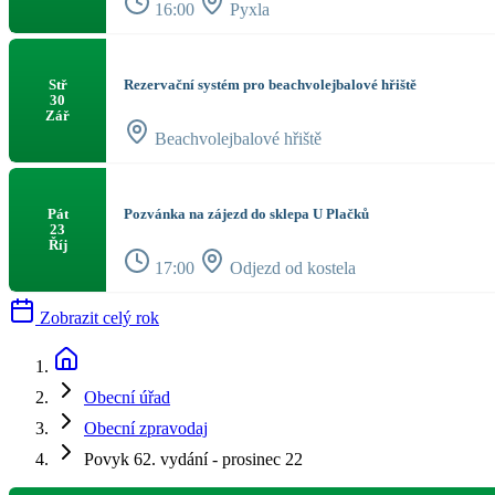
16:00
Pyxla
Rezervační systém pro beachvolejbalové hřiště
Stř
30
Zář
Beachvolejbalové hřiště
Pozvánka na zájezd do sklepa U Plačků
Pát
23
Říj
17:00
Odjezd od kostela
Zobrazit celý rok
Obecní úřad
Obecní zpravodaj
Povyk 62. vydání - prosinec 22