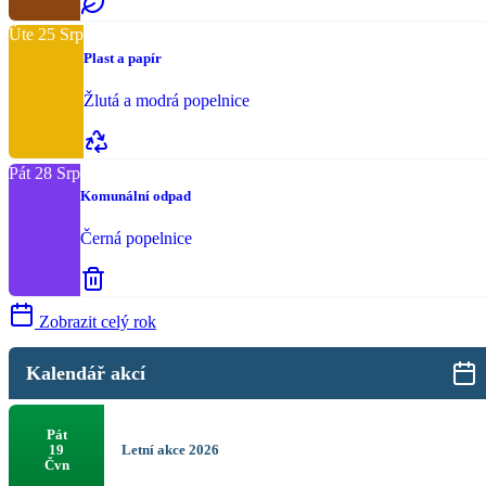
Úte
25
Srp
Plast a papír
Žlutá a modrá popelnice
Pát
28
Srp
Komunální odpad
Černá popelnice
Zobrazit celý rok
Kalendář akcí
Pát
Letní akce 2026
19
Čvn