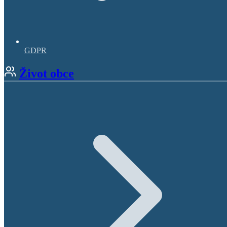
GDPR
Život obce