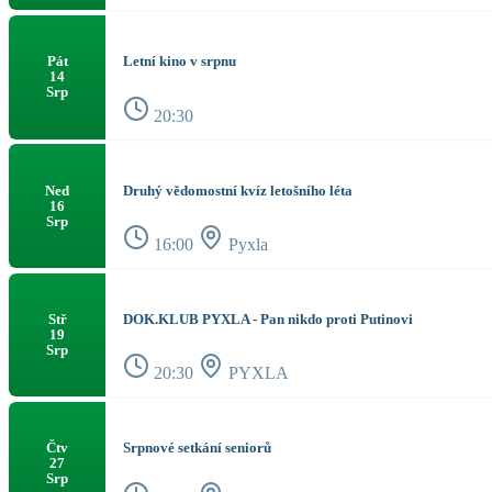
Letní kino v srpnu
Pát
14
Srp
20:30
Druhý vědomostní kvíz letošního léta
Ned
16
Srp
16:00
Pyxla
DOK.KLUB PYXLA - Pan nikdo proti Putinovi
Stř
19
Srp
20:30
PYXLA
Srpnové setkání seniorů
Čtv
27
Srp