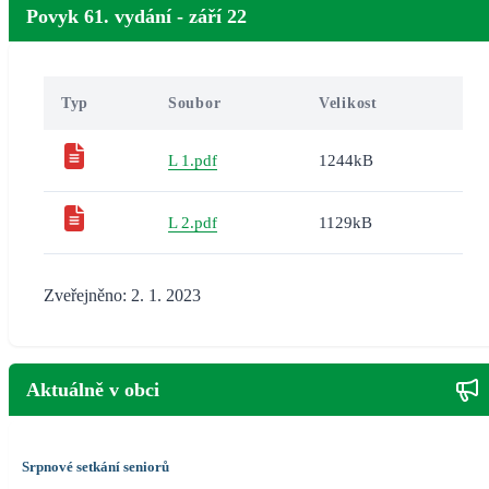
Povyk 61. vydání - září 22
Typ
Soubor
Velikost
L 1.pdf
1244kB
L 2.pdf
1129kB
Zveřejněno: 2. 1. 2023
Aktuálně v obci
Srpnové setkání seniorů