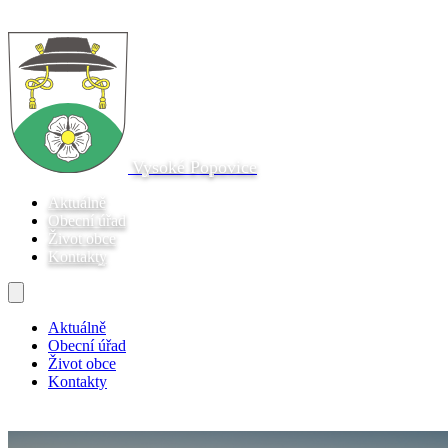
Vysoké Popovice
Aktuálně
Obecní úřad
Život obce
Kontakty
Aktuálně
Obecní úřad
Život obce
Kontakty