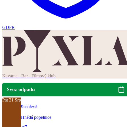
GDPR
Kavárna · Bar · Filmový klub
Svoz odpadu
Pát
21
Srp
Bioodpad
Hnědá popelnice