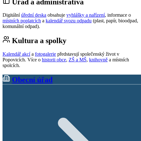
Úřad a administrativa
Digitální
úřední deska
obsahuje
vyhlášky a nařízení
, informace o
místních poplatcích
a
kalendář svozu odpadu
(plast, papír, bioodpad,
komunální odpad).
Kultura a spolky
Kalendář akcí
a
fotogalerie
představují společenský život v
Popovicích. Více o
historii obce
,
ZŠ a MŠ
,
knihovně
a místních
spolcích.
Obecní úřad