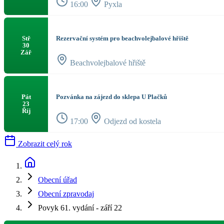
16:00
Pyxla
Rezervační systém pro beachvolejbalové hřiště
Stř
30
Zář
Beachvolejbalové hřiště
Pozvánka na zájezd do sklepa U Plačků
Pát
23
Říj
17:00
Odjezd od kostela
Zobrazit celý rok
Obecní úřad
Obecní zpravodaj
Povyk 61. vydání - září 22