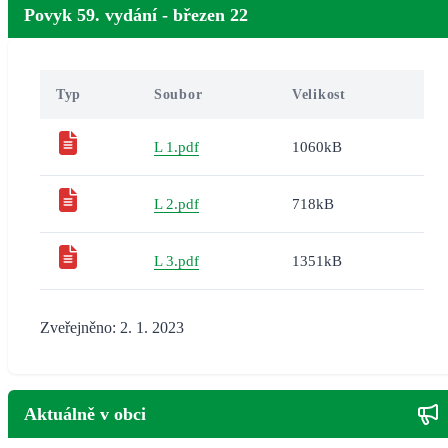
Povyk 59. vydání - březen 22
Typ
Soubor
Velikost
L 1.pdf
1060kB
L 2.pdf
718kB
L 3.pdf
1351kB
Zveřejněno: 2. 1. 2023
Aktuálně v obci