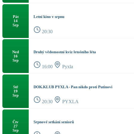
Letní kino v srpnu
Pát
14
Srp
20:30
Druhý vědomostní kvíz letošního léta
Ned
16
Srp
16:00
Pyxla
DOK.KLUB PYXLA - Pan nikdo proti Putinovi
Stř
19
Srp
20:30
PYXLA
Srpnové setkání seniorů
Čtv
27
Srp