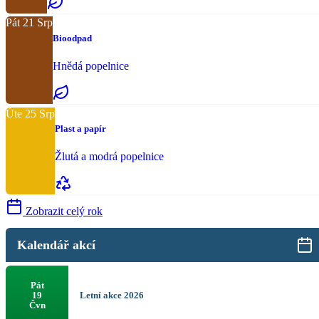
Pát
21
Srp
Bioodpad
Hnědá popelnice
Úte
25
Srp
Plast a papír
Žlutá a modrá popelnice
Zobrazit celý rok
Kalendář akcí
Pát
Letní akce 2026
19
Čvn