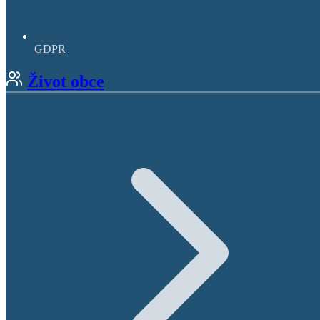
GDPR
Život obce