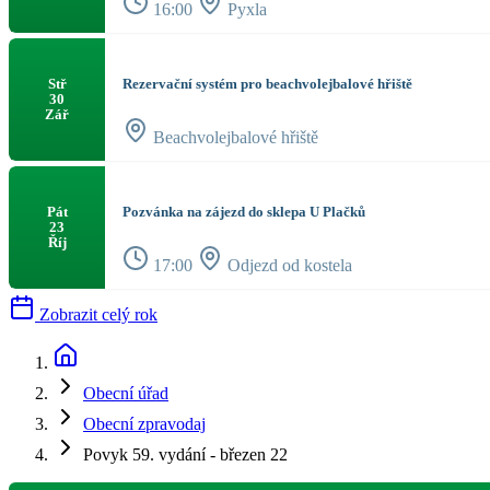
16:00
Pyxla
Rezervační systém pro beachvolejbalové hřiště
Stř
30
Zář
Beachvolejbalové hřiště
Pozvánka na zájezd do sklepa U Plačků
Pát
23
Říj
17:00
Odjezd od kostela
Zobrazit celý rok
Obecní úřad
Obecní zpravodaj
Povyk 59. vydání - březen 22