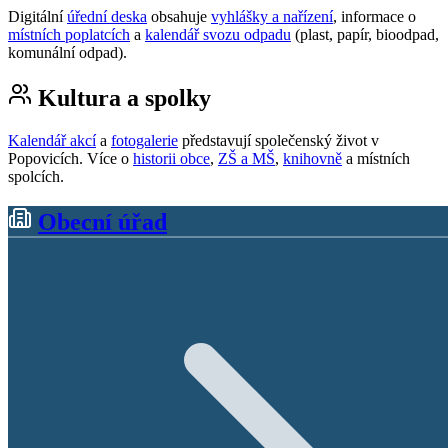
Digitální
úřední deska
obsahuje
vyhlášky a nařízení
, informace o
místních poplatcích
a
kalendář svozu odpadu
(plast, papír, bioodpad,
komunální odpad).
Kultura a spolky
Kalendář akcí
a
fotogalerie
představují společenský život v
Popovicích. Více o
historii obce
,
ZŠ a MŠ
,
knihovně
a místních
spolcích.
Obecní úřad