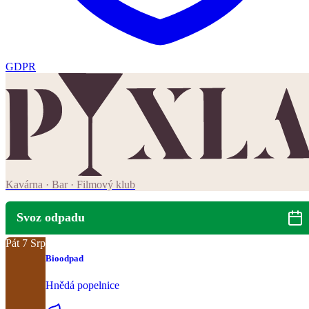
GDPR
Kavárna · Bar · Filmový klub
Svoz odpadu
Pát
7
Srp
Bioodpad
Hnědá popelnice