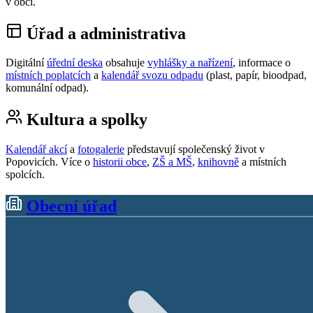
v obci.
Úřad a administrativa
Digitální
úřední deska
obsahuje
vyhlášky a nařízení
, informace o
místních poplatcích
a
kalendář svozu odpadu
(plast, papír, bioodpad,
komunální odpad).
Kultura a spolky
Kalendář akcí
a
fotogalerie
představují společenský život v
Popovicích. Více o
historii obce
,
ZŠ a MŠ
,
knihovně
a místních
spolcích.
Obecní úřad