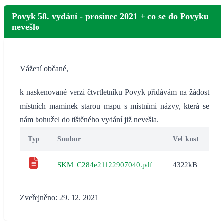
Povyk 58. vydání - prosinec 2021 + co se do Povyku
nevešlo
Vážení občané,
k naskenované verzi čtvrtletníku Povyk přidávám na žádost
místních maminek starou mapu s místními názvy, která se
nám bohužel do tištěného vydání již nevešla.
Typ
Soubor
Velikost
SKM_C284e21122907040.pdf
4322kB
Zveřejněno: 29. 12. 2021