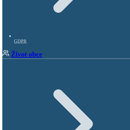
GDPR
Život obce