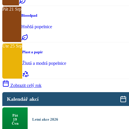
Pát
21
Srp
Bioodpad
Hnědá popelnice
Úte
25
Srp
Plast a papír
Žlutá a modrá popelnice
Zobrazit celý rok
Kalendář akcí
Pát
Letní akce 2026
19
Čvn