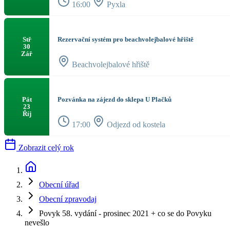
16:00
Pyxla
Rezervační systém pro beachvolejbalové hřiště
Stř
30
Zář
Beachvolejbalové hřiště
Pozvánka na zájezd do sklepa U Plačků
Pát
23
Říj
17:00
Odjezd od kostela
Zobrazit celý rok
Obecní úřad
Obecní zpravodaj
Povyk 58. vydání - prosinec 2021 + co se do Povyku
nevešlo