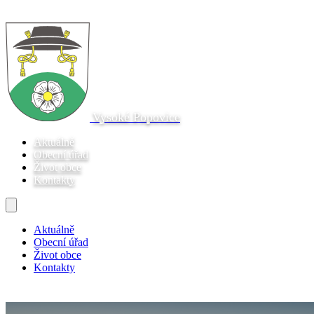
Vysoké Popovice
Aktuálně
Obecní úřad
Život obce
Kontakty
Aktuálně
Obecní úřad
Život obce
Kontakty