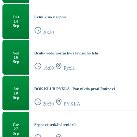
Letní kino v srpnu
Pát
14
Srp
20:30
Druhý vědomostní kvíz letošního léta
Ned
16
Srp
16:00
Pyxla
DOK.KLUB PYXLA - Pan nikdo proti Putinovi
Stř
19
Srp
20:30
PYXLA
Srpnové setkání seniorů
Čtv
27
Srp