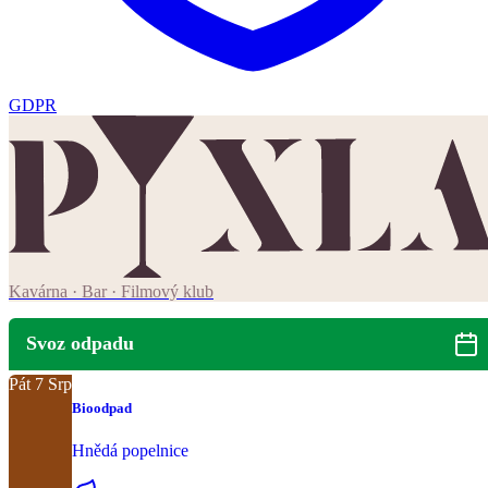
GDPR
Kavárna · Bar · Filmový klub
Svoz odpadu
Pát
7
Srp
Bioodpad
Hnědá popelnice