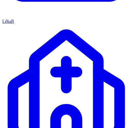
Lékaři