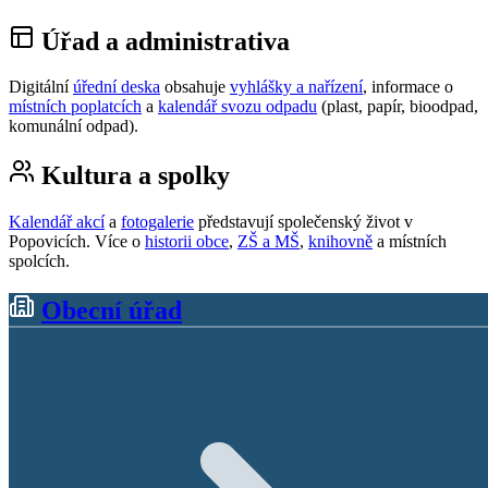
Úřad a administrativa
Digitální
úřední deska
obsahuje
vyhlášky a nařízení
, informace o
místních poplatcích
a
kalendář svozu odpadu
(plast, papír, bioodpad,
komunální odpad).
Kultura a spolky
Kalendář akcí
a
fotogalerie
představují společenský život v
Popovicích. Více o
historii obce
,
ZŠ a MŠ
,
knihovně
a místních
spolcích.
Obecní úřad