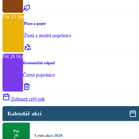
Úte
25
Srp
Plast a papír
Žlutá a modrá popelnice
Pát
28
Srp
Komunální odpad
Černá popelnice
Zobrazit celý rok
Kalendář akcí
Pát
Letní akce 2026
19