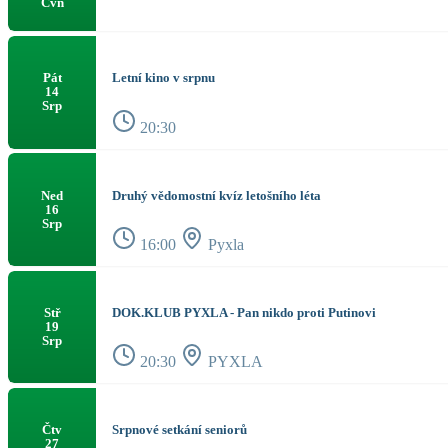
Čvn
Letní kino v srpnu
Pát
14
Srp
20:30
Druhý vědomostní kvíz letošního léta
Ned
16
Srp
16:00
Pyxla
DOK.KLUB PYXLA - Pan nikdo proti Putinovi
Stř
19
Srp
20:30
PYXLA
Srpnové setkání seniorů
Čtv
27