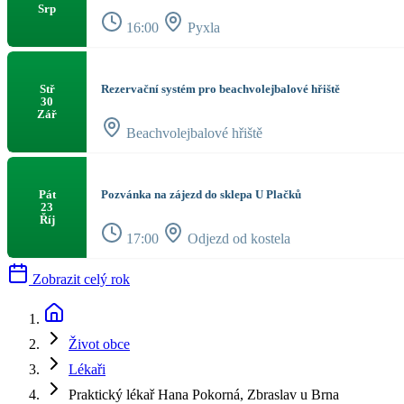
Srp
16:00
Pyxla
Rezervační systém pro beachvolejbalové hřiště
Stř
30
Zář
Beachvolejbalové hřiště
Pozvánka na zájezd do sklepa U Plačků
Pát
23
Říj
17:00
Odjezd od kostela
Zobrazit celý rok
Život obce
Lékaři
Praktický lékař Hana Pokorná, Zbraslav u Brna