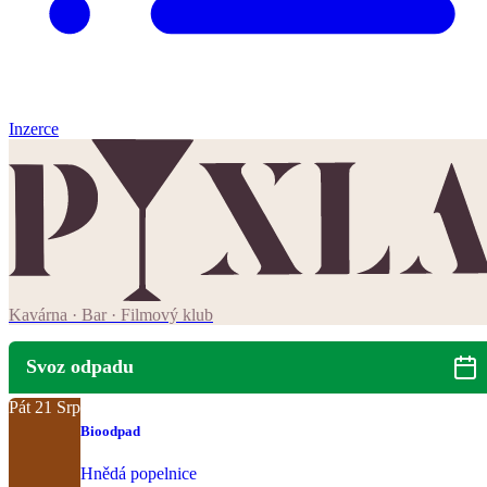
Inzerce
Kavárna · Bar · Filmový klub
Svoz odpadu
Pát
21
Srp
Bioodpad
Hnědá popelnice