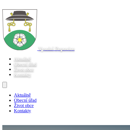
Vysoké Popovice
Aktuálně
Obecní úřad
Život obce
Kontakty
Aktuálně
Obecní úřad
Život obce
Kontakty