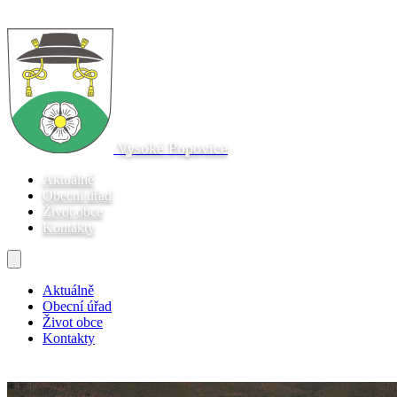
Vysoké Popovice
Aktuálně
Obecní úřad
Život obce
Kontakty
Aktuálně
Obecní úřad
Život obce
Kontakty