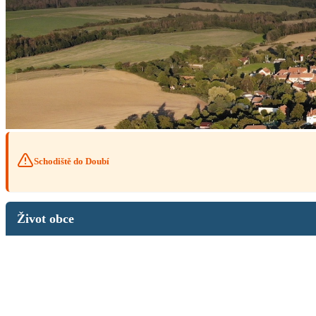
Schodiště do Doubí
Život obce