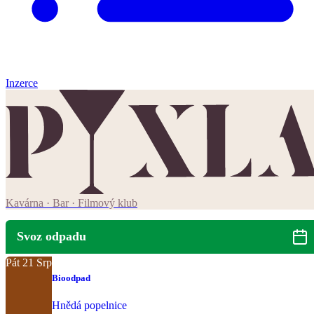
Inzerce
Kavárna · Bar · Filmový klub
Svoz odpadu
Pát
21
Srp
Bioodpad
Hnědá popelnice