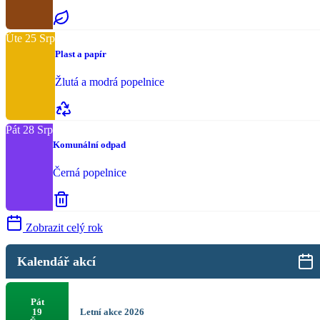
Úte
25
Srp
Plast a papír
Žlutá a modrá popelnice
Pát
28
Srp
Komunální odpad
Černá popelnice
Zobrazit celý rok
Kalendář akcí
Pát
Letní akce 2026
19