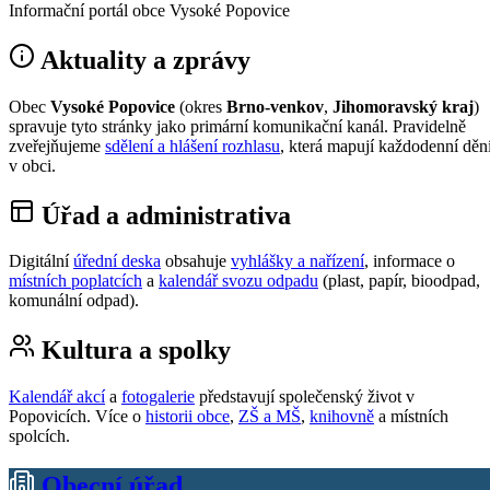
Informační portál obce Vysoké Popovice
Aktuality a zprávy
Obec
Vysoké Popovice
(okres
Brno-venkov
,
Jihomoravský kraj
)
spravuje tyto stránky jako primární komunikační kanál. Pravidelně
zveřejňujeme
sdělení a hlášení rozhlasu
, která mapují každodenní děn
v obci.
Úřad a administrativa
Digitální
úřední deska
obsahuje
vyhlášky a nařízení
, informace o
místních poplatcích
a
kalendář svozu odpadu
(plast, papír, bioodpad,
komunální odpad).
Kultura a spolky
Kalendář akcí
a
fotogalerie
představují společenský život v
Popovicích. Více o
historii obce
,
ZŠ a MŠ
,
knihovně
a místních
spolcích.
Obecní úřad