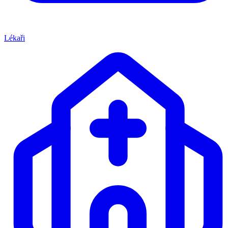
Lékaři