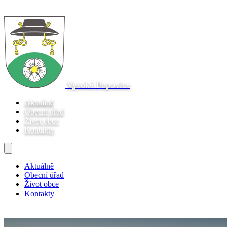
Vysoké Popovice
Aktuálně
Obecní úřad
Život obce
Kontakty
Aktuálně
Obecní úřad
Život obce
Kontakty