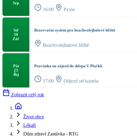
Srp
16:00
Pyxla
Rezervační systém pro beachvolejbalové hřiště
Stř
30
Zář
Beachvolejbalové hřiště
Pozvánka na zájezd do sklepa U Plačků
Pát
23
Říj
17:00
Odjezd od kostela
Zobrazit celý rok
Život obce
Lékaři
Dům zdraví Zastávka - RTG