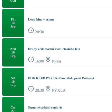
Čvn
Letní kino v srpnu
Pát
14
Srp
20:30
Druhý vědomostní kvíz letošního léta
Ned
16
Srp
16:00
Pyxla
DOK.KLUB PYXLA - Pan nikdo proti Putinovi
Stř
19
Srp
20:30
PYXLA
Srpnové setkání seniorů
Čtv
27