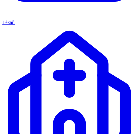
Lékaři