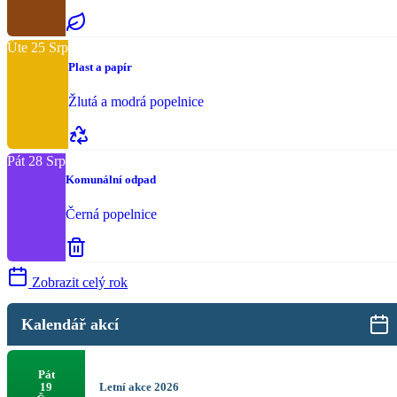
Úte
25
Srp
Plast a papír
Žlutá a modrá popelnice
Pát
28
Srp
Komunální odpad
Černá popelnice
Zobrazit celý rok
Kalendář akcí
Pát
Letní akce 2026
19