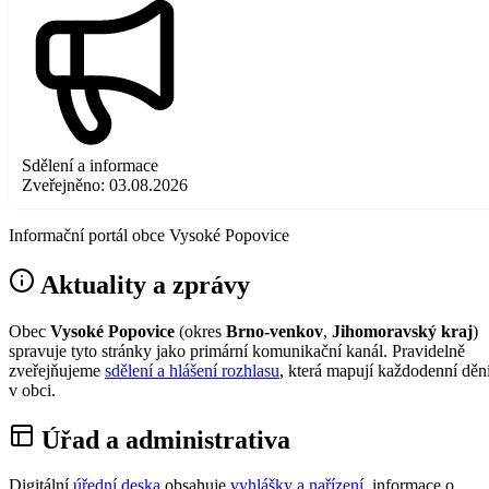
Sdělení a informace
Zveřejněno:
03.08.2026
Informační portál obce Vysoké Popovice
Aktuality a zprávy
Obec
Vysoké Popovice
(okres
Brno-venkov
,
Jihomoravský kraj
)
spravuje tyto stránky jako primární komunikační kanál. Pravidelně
zveřejňujeme
sdělení a hlášení rozhlasu
, která mapují každodenní děn
v obci.
Úřad a administrativa
Digitální
úřední deska
obsahuje
vyhlášky a nařízení
, informace o