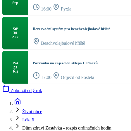
Srp
16:00
Pyxla
Rezervační systém pro beachvolejbalové hřiště
Stř
30
Zář
Beachvolejbalové hřiště
Pozvánka na zájezd do sklepa U Plačků
Pát
23
Říj
17:00
Odjezd od kostela
Zobrazit celý rok
Život obce
Lékaři
Dům zdraví Zastávka - rozpis ordinačních hodin