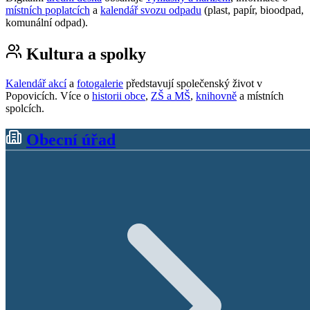
místních poplatcích
a
kalendář svozu odpadu
(plast, papír, bioodpad,
komunální odpad).
Kultura a spolky
Kalendář akcí
a
fotogalerie
představují společenský život v
Popovicích. Více o
historii obce
,
ZŠ a MŠ
,
knihovně
a místních
spolcích.
Obecní úřad