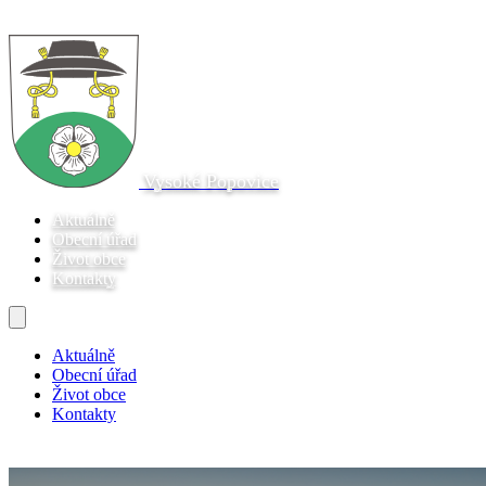
Vysoké Popovice
Aktuálně
Obecní úřad
Život obce
Kontakty
Aktuálně
Obecní úřad
Život obce
Kontakty