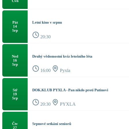
Čvn
Letní kino v srpnu
Pát
14
Srp
20:30
Druhý vědomostní kvíz letošního léta
Ned
16
Srp
16:00
Pyxla
DOK.KLUB PYXLA - Pan nikdo proti Putinovi
Stř
19
Srp
20:30
PYXLA
Srpnové setkání seniorů
Čtv
27