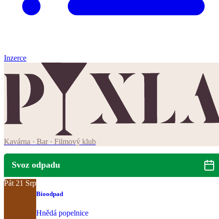
Inzerce
Kavárna · Bar · Filmový klub
Svoz odpadu
Pát
21
Srp
Bioodpad
Hnědá popelnice