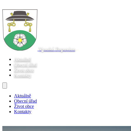
Vysoké Popovice
Aktuálně
Obecní úřad
Život obce
Kontakty
Aktuálně
Obecní úřad
Život obce
Kontakty