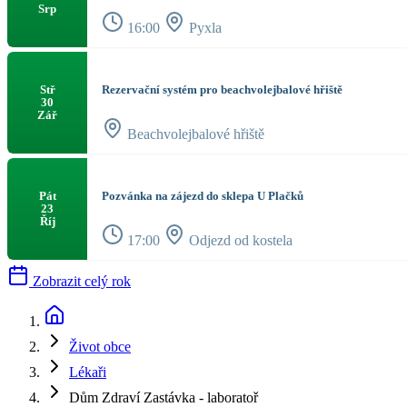
Srp
16:00
Pyxla
Rezervační systém pro beachvolejbalové hřiště
Stř
30
Zář
Beachvolejbalové hřiště
Pozvánka na zájezd do sklepa U Plačků
Pát
23
Říj
17:00
Odjezd od kostela
Zobrazit celý rok
Život obce
Lékaři
Dům Zdraví Zastávka - laboratoř