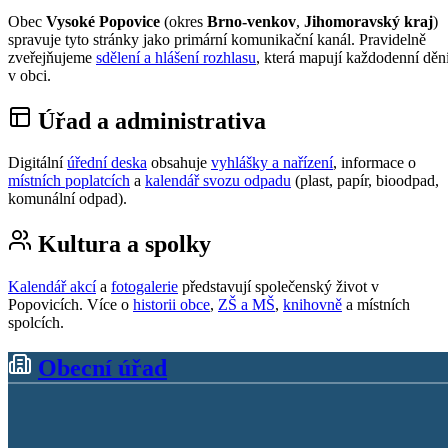
Obec
Vysoké Popovice
(okres
Brno-venkov
,
Jihomoravský kraj
)
spravuje tyto stránky jako primární komunikační kanál. Pravidelně
zveřejňujeme
sdělení a hlášení rozhlasu
, která mapují každodenní děn
v obci.
Úřad a administrativa
Digitální
úřední deska
obsahuje
vyhlášky a nařízení
, informace o
místních poplatcích
a
kalendář svozu odpadu
(plast, papír, bioodpad,
komunální odpad).
Kultura a spolky
Kalendář akcí
a
fotogalerie
představují společenský život v
Popovicích. Více o
historii obce
,
ZŠ a MŠ
,
knihovně
a místních
spolcích.
Obecní úřad