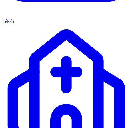
Lékaři