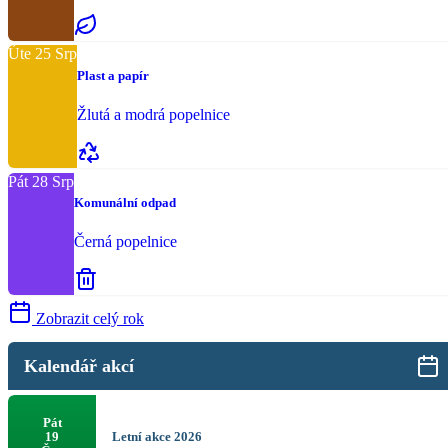
Úte
25
Srp
Plast a papír
Žlutá a modrá popelnice
Pát
28
Srp
Komunální odpad
Černá popelnice
Zobrazit celý rok
Kalendář akcí
Pát
Letní akce 2026
19