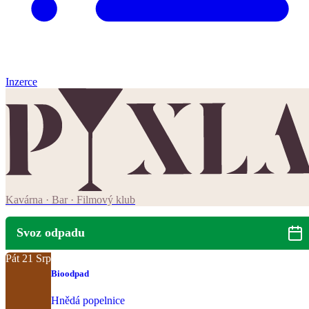
Inzerce
Kavárna · Bar · Filmový klub
Svoz odpadu
Pát
21
Srp
Bioodpad
Hnědá popelnice