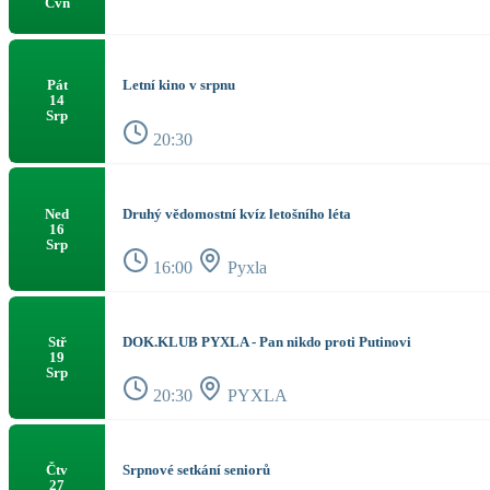
Čvn
Letní kino v srpnu
Pát
14
Srp
20:30
Druhý vědomostní kvíz letošního léta
Ned
16
Srp
16:00
Pyxla
DOK.KLUB PYXLA - Pan nikdo proti Putinovi
Stř
19
Srp
20:30
PYXLA
Srpnové setkání seniorů
Čtv
27