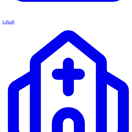
Lékaři