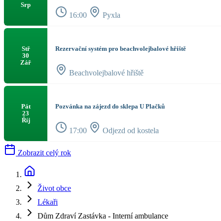
Srp
16:00
Pyxla
Rezervační systém pro beachvolejbalové hřiště
Stř
30
Zář
Beachvolejbalové hřiště
Pozvánka na zájezd do sklepa U Plačků
Pát
23
Říj
17:00
Odjezd od kostela
Zobrazit celý rok
Život obce
Lékaři
Dům Zdraví Zastávka - Interní ambulance