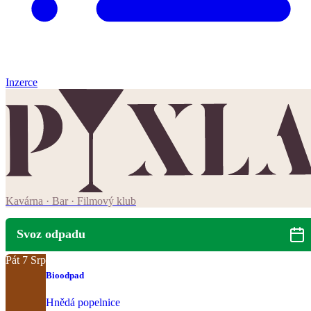
Inzerce
Kavárna · Bar · Filmový klub
Svoz odpadu
Pát
7
Srp
Bioodpad
Hnědá popelnice