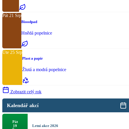
Pát
21
Srp
Bioodpad
Hnědá popelnice
Úte
25
Srp
Plast a papír
Žlutá a modrá popelnice
Zobrazit celý rok
Kalendář akcí
Pát
Letní akce 2026
19