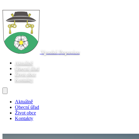
Vysoké Popovice
Aktuálně
Obecní úřad
Život obce
Kontakty
Aktuálně
Obecní úřad
Život obce
Kontakty