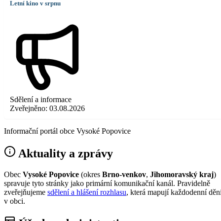
Letní kino v srpnu
Sdělení a informace
Zveřejněno:
03.08.2026
Informační portál obce Vysoké Popovice
Aktuality a zprávy
Obec
Vysoké Popovice
(okres
Brno-venkov
,
Jihomoravský kraj
)
spravuje tyto stránky jako primární komunikační kanál. Pravidelně
zveřejňujeme
sdělení a hlášení rozhlasu
, která mapují každodenní děn
v obci.