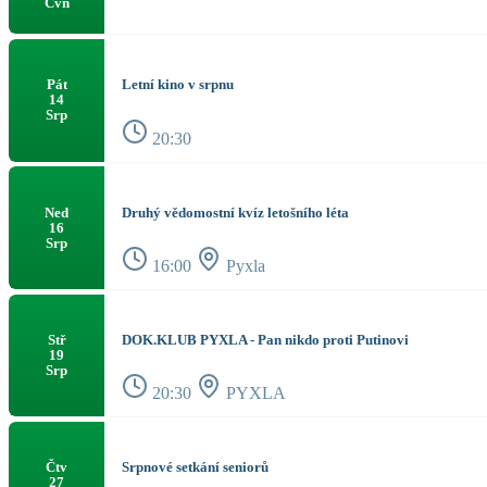
Čvn
Letní kino v srpnu
Pát
14
Srp
20:30
Druhý vědomostní kvíz letošního léta
Ned
16
Srp
16:00
Pyxla
DOK.KLUB PYXLA - Pan nikdo proti Putinovi
Stř
19
Srp
20:30
PYXLA
Srpnové setkání seniorů
Čtv
27