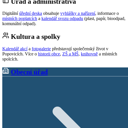
Úřad a administrativa
Digitální
úřední deska
obsahuje
vyhlášky a nařízení
, informace o
místních poplatcích
a
kalendář svozu odpadu
(plast, papír, bioodpad,
komunální odpad).
Kultura a spolky
Kalendář akcí
a
fotogalerie
představují společenský život v
Popovicích. Více o
historii obce
,
ZŠ a MŠ
,
knihovně
a místních
spolcích.
Obecní úřad