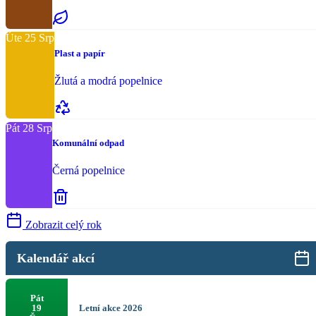
Úte
25
Srp
Plast a papír
Žlutá a modrá popelnice
Pát
28
Srp
Komunální odpad
Černá popelnice
Zobrazit celý rok
Kalendář akcí
Pát
Letní akce 2026
19