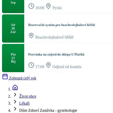
Srp
16:00
Pyxla
Rezervační systém pro beachvolejbalové hřiště
Stř
30
Zář
Beachvolejbalové hřiště
Pozvánka na zájezd do sklepa U Plačků
Pát
23
Říj
17:00
Odjezd od kostela
Zobrazit celý rok
Život obce
Lékaři
Dům Zdraví Zastávka - gynekologie