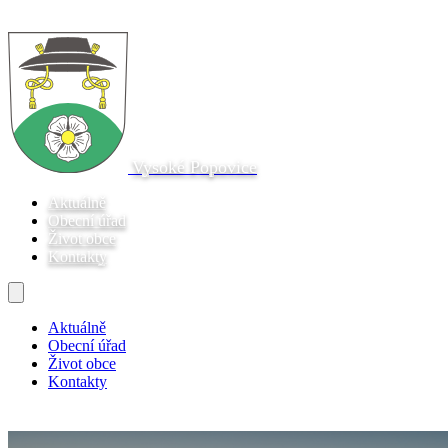
Vysoké Popovice
Aktuálně
Obecní úřad
Život obce
Kontakty
Aktuálně
Obecní úřad
Život obce
Kontakty