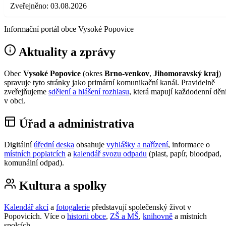
Zveřejněno:
03.08.2026
Informační portál obce Vysoké Popovice
Aktuality a zprávy
Obec
Vysoké Popovice
(okres
Brno-venkov
,
Jihomoravský kraj
)
spravuje tyto stránky jako primární komunikační kanál. Pravidelně
zveřejňujeme
sdělení a hlášení rozhlasu
, která mapují každodenní děn
v obci.
Úřad a administrativa
Digitální
úřední deska
obsahuje
vyhlášky a nařízení
, informace o
místních poplatcích
a
kalendář svozu odpadu
(plast, papír, bioodpad,
komunální odpad).
Kultura a spolky
Kalendář akcí
a
fotogalerie
představují společenský život v
Popovicích. Více o
historii obce
,
ZŠ a MŠ
,
knihovně
a místních
spolcích.