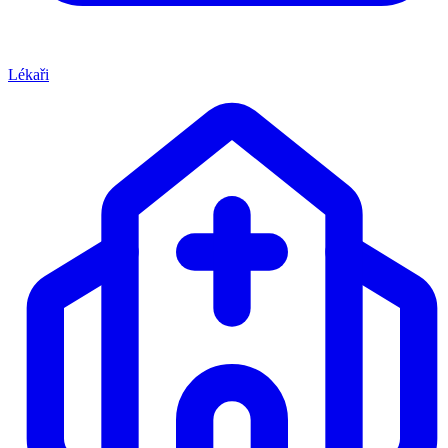
Lékaři