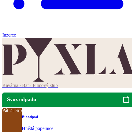
Inzerce
Kavárna · Bar · Filmový klub
Svoz odpadu
Pát
21
Srp
Bioodpad
Hnědá popelnice