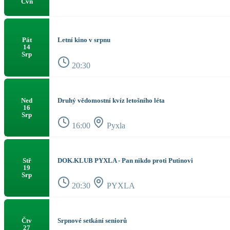
Čvn
Letní kino v srpnu
Pát
14
Srp
20:30
Druhý vědomostní kvíz letošního léta
Ned
16
Srp
16:00
Pyxla
DOK.KLUB PYXLA - Pan nikdo proti Putinovi
Stř
19
Srp
20:30
PYXLA
Srpnové setkání seniorů
Čtv
27