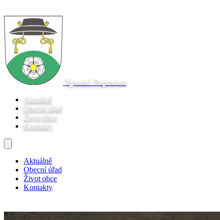
Vysoké Popovice
Aktuálně
Obecní úřad
Život obce
Kontakty
Aktuálně
Obecní úřad
Život obce
Kontakty