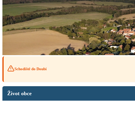
Schodiště do Doubí
Život obce