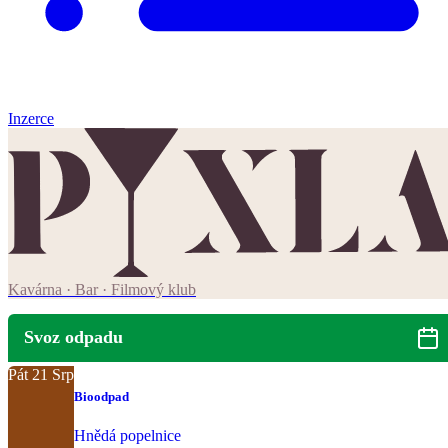
Inzerce
Kavárna · Bar · Filmový klub
Svoz odpadu
Pát
21
Srp
Bioodpad
Hnědá popelnice