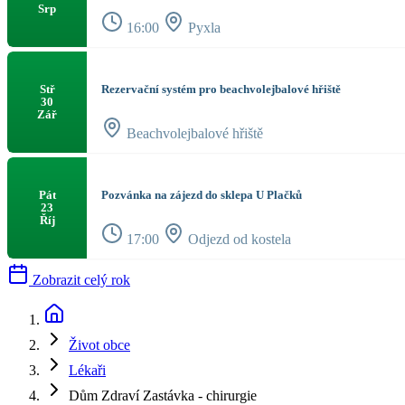
Srp
16:00
Pyxla
Rezervační systém pro beachvolejbalové hřiště
Stř
30
Zář
Beachvolejbalové hřiště
Pozvánka na zájezd do sklepa U Plačků
Pát
23
Říj
17:00
Odjezd od kostela
Zobrazit celý rok
Život obce
Lékaři
Dům Zdraví Zastávka - chirurgie