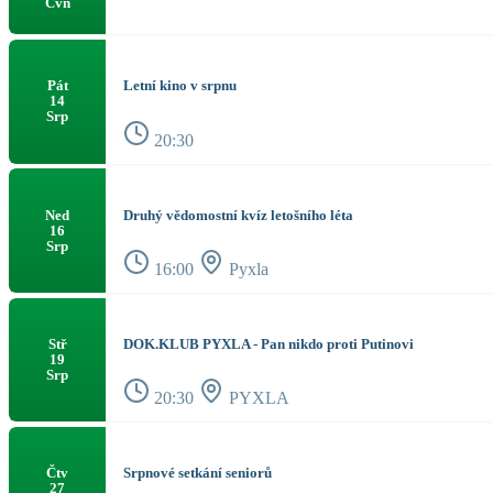
Čvn
Letní kino v srpnu
Pát
14
Srp
20:30
Druhý vědomostní kvíz letošního léta
Ned
16
Srp
16:00
Pyxla
DOK.KLUB PYXLA - Pan nikdo proti Putinovi
Stř
19
Srp
20:30
PYXLA
Srpnové setkání seniorů
Čtv
27