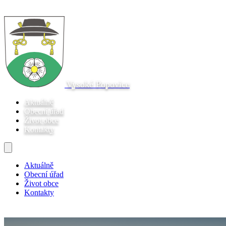
Vysoké Popovice
Aktuálně
Obecní úřad
Život obce
Kontakty
Aktuálně
Obecní úřad
Život obce
Kontakty