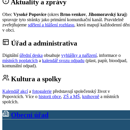
Aktuality a zprávy
Obec
Vysoké Popovice
(okres
Brno-venkov
,
Jihomoravský kraj
)
spravuje tyto stránky jako primární komunikační kanál. Pravidelně
zveřejňujeme
sdělení a hlášení rozhlasu
, která mapují každodenní děn
v obci.
Úřad a administrativa
Digitální
úřední deska
obsahuje
vyhlášky a nařízení
, informace o
místních poplatcích
a
kalendář svozu odpadu
(plast, papír, bioodpad,
komunální odpad).
Kultura a spolky
Kalendář akcí
a
fotogalerie
představují společenský život v
Popovicích. Více o
historii obce
,
ZŠ a MŠ
,
knihovně
a místních
spolcích.
Obecní úřad