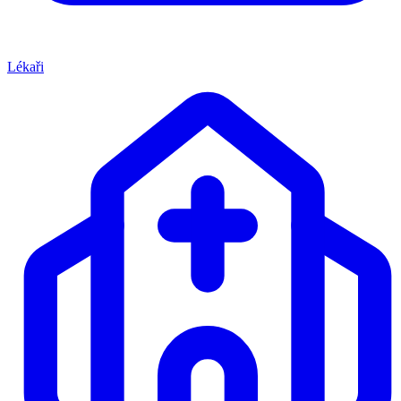
Lékaři