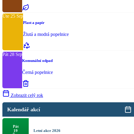
Úte
25
Srp
Plast a papír
Žlutá a modrá popelnice
Pát
28
Srp
Komunální odpad
Černá popelnice
Zobrazit celý rok
Kalendář akcí
Pát
Letní akce 2026
19