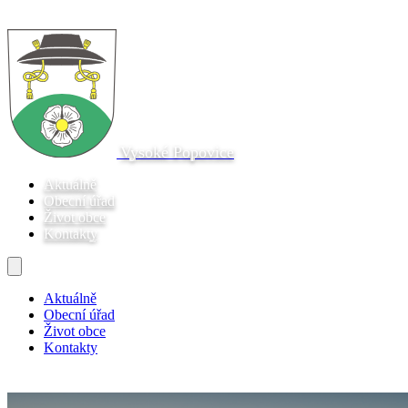
Vysoké Popovice
Aktuálně
Obecní úřad
Život obce
Kontakty
Aktuálně
Obecní úřad
Život obce
Kontakty