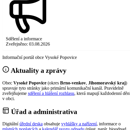
Sdělení a informace
Zveřejněno:
03.08.2026
Informační portál obce Vysoké Popovice
Aktuality a zprávy
Obec
Vysoké Popovice
(okres
Brno-venkov
,
Jihomoravský kraj
)
spravuje tyto stránky jako primární komunikační kanál. Pravidelně
zveřejňujeme
sdělení a hlášení rozhlasu
, která mapují každodenní děn
v obci.
Úřad a administrativa
Digitální
úřední deska
obsahuje
vyhlášky a nařízení
, informace o
místních poplatcích
a
kalendář svozu odpadu
(plast, papír, bioodpad,