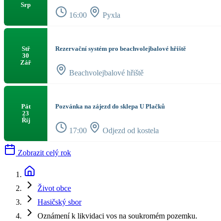
Srp
16:00
Pyxla
Rezervační systém pro beachvolejbalové hřiště
Stř
30
Zář
Beachvolejbalové hřiště
Pozvánka na zájezd do sklepa U Plačků
Pát
23
Říj
17:00
Odjezd od kostela
Zobrazit celý rok
Život obce
Hasičský sbor
Oznámení k likvidaci vos na soukromém pozemku.