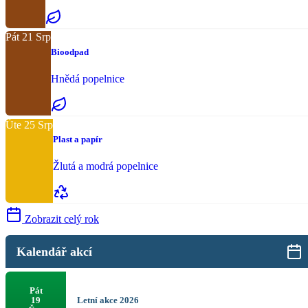
Pát
21
Srp
Bioodpad
Hnědá popelnice
Úte
25
Srp
Plast a papír
Žlutá a modrá popelnice
Zobrazit celý rok
Kalendář akcí
Pát
Letní akce 2026
19