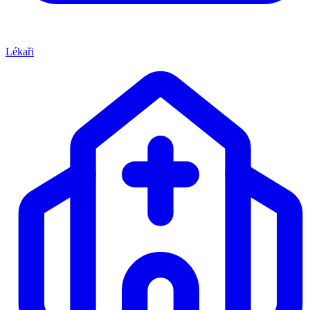
Lékaři