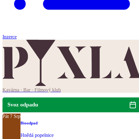
Inzerce
Kavárna · Bar · Filmový klub
Svoz odpadu
Pát
7
Srp
Bioodpad
Hnědá popelnice