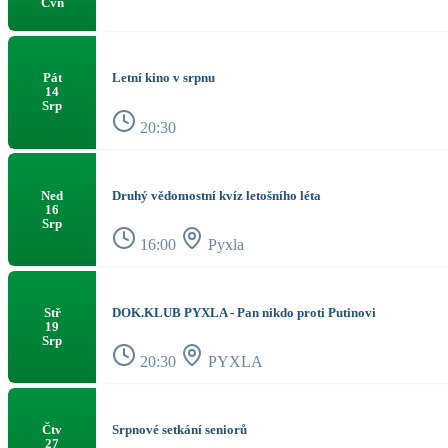
Čvn
Letní kino v srpnu
Pát
14
Srp
20:30
Druhý vědomostní kvíz letošního léta
Ned
16
Srp
16:00
Pyxla
DOK.KLUB PYXLA - Pan nikdo proti Putinovi
Stř
19
Srp
20:30
PYXLA
Srpnové setkání seniorů
Čtv
27