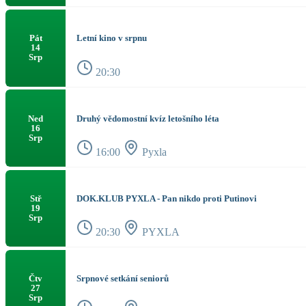
Letní kino v srpnu
Pát
14
Srp
20:30
Druhý vědomostní kvíz letošního léta
Ned
16
Srp
16:00
Pyxla
DOK.KLUB PYXLA - Pan nikdo proti Putinovi
Stř
19
Srp
20:30
PYXLA
Srpnové setkání seniorů
Čtv
27
Srp