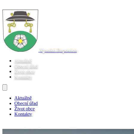
Vysoké Popovice
Aktuálně
Obecní úřad
Život obce
Kontakty
Aktuálně
Obecní úřad
Život obce
Kontakty