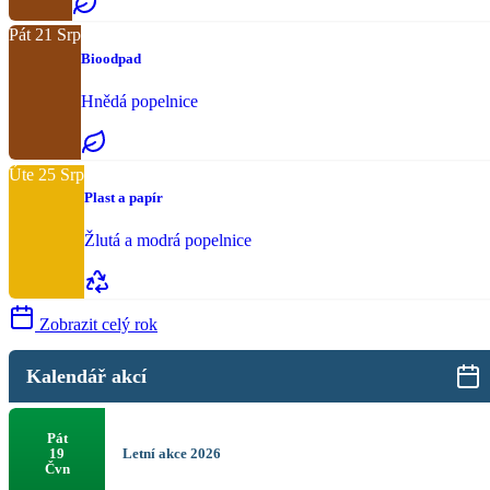
Pát
21
Srp
Bioodpad
Hnědá popelnice
Úte
25
Srp
Plast a papír
Žlutá a modrá popelnice
Zobrazit celý rok
Kalendář akcí
Pát
Letní akce 2026
19
Čvn