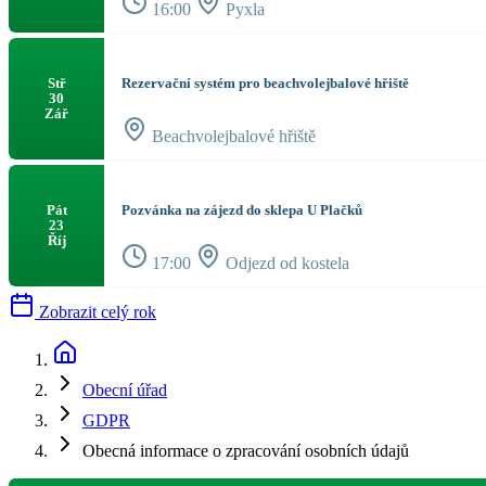
16:00
Pyxla
Rezervační systém pro beachvolejbalové hřiště
Stř
30
Zář
Beachvolejbalové hřiště
Pozvánka na zájezd do sklepa U Plačků
Pát
23
Říj
17:00
Odjezd od kostela
Zobrazit celý rok
Obecní úřad
GDPR
Obecná informace o zpracování osobních údajů