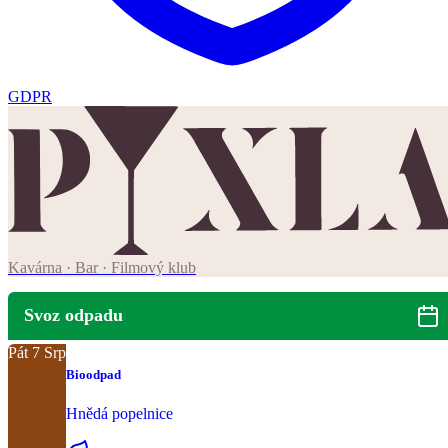
GDPR
Kavárna · Bar · Filmový klub
Svoz odpadu
Pát
7
Srp
Bioodpad
Hnědá popelnice