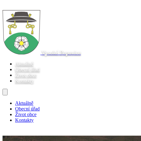
Vysoké Popovice
Aktuálně
Obecní úřad
Život obce
Kontakty
Aktuálně
Obecní úřad
Život obce
Kontakty