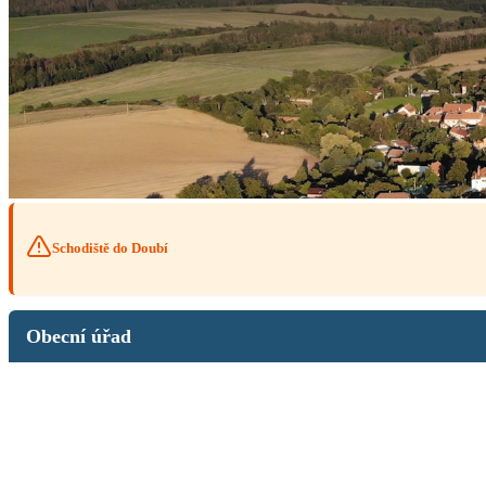
Schodiště do Doubí
Obecní úřad